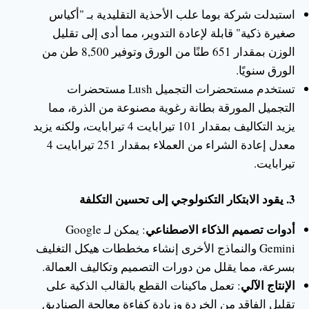
استبدلت شركة بوما علب الأحذية التقليدية بـ "أكياس
صغيرة ذكية" قابلة لإعادة التدوير، مما أدى إلى تقليل
الوزن بمقدار 651 طنًا من الورق وتوفير 8,500 طن من
الورق سنويًا.
تستخدم مستحضرات التجميل Lush مستحضرات
التجميل المورقة بطانة رغوية مصنوعة من الذرة، مما
يزيد التكاليف بمقدار 101 تيرابايت 4 تيرابايت، ولكنه يزيد
معدل إعادة الشراء من العملاء بمقدار 251 تيرابايت 4
تيرابايت.
3. يقود الابتكار التكنولوجي إلى تحسين التكلفة
أدوات تصميم الذكاء الاصطناعي
: يمكن لـ Google
Gemini والنماذج الأخرى إنشاء مخططات هيكل التغليف
بسرعة، مما يقلل من دورات التصميم وتكاليف العمالة.
الإنتاج الآلي
: تعمل ماكينات القطع بالقالب الذكية على
تقليل الفاقد من الخردة وزيادة كفاءة معالجة الصناديق