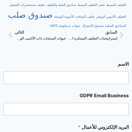
التغليف البسيط
معنى التغليف البسيط
صناديق التعبئة والتغليف
تغليف مستحضرات التجميل
صندوق صلب
التغليف الأنبوبي الورقي
تغليف المنتجات الأنبوبية الورقية
الصناديق الصلبة
صندوق الاشتراك
عبوات خرطوشة VAPE
السابق
التالي
إستراتيجيات التغليف المبتكرة لصناديق الكب كيك
عبوات المنتجات ذات الأنابيب الورقية لمستحضرات التجميل: خيار أكثر صداقة للبيئة
الاسم
GDPR Email Business
البريد الإلكتروني للأعمال
*