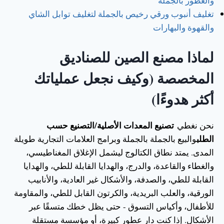
والعطور بالجملة
تغليف أنبوب ورقي رخيص بالجملة لتغليف توابل الشاي
والقهوة والبهارات
لماذا مصنع الصين للصناديق
المخصصة (وكيف نجعل عملياتك
أكثر هدوءًا)
تصنيع المعدات الأصلية/التصنيع حسب
نحن نغطي
الطلب
والبيع بالجملة بالجملة وبرامج العلامات التجارية طويلة
المدى. يمتد نطاق الكتالوج ليشمل الإغلاق المغناطيسي،
والغطاء والقاعدة، والدرج، والهدايا القابلة للطي، والهدايا
القابلة للطي، والصدفة، والأشكال غير العادية، والأنابيب
الورقية، والعلب البريدية، والكرتون القابل للطي، والمقاومة
للأطفال، وأكياس التسوق - حتى يظل خطك متسقًا عبر
الأشكال. إذا كنت دار عطور كبيرة، أو مؤسسة مستقلة