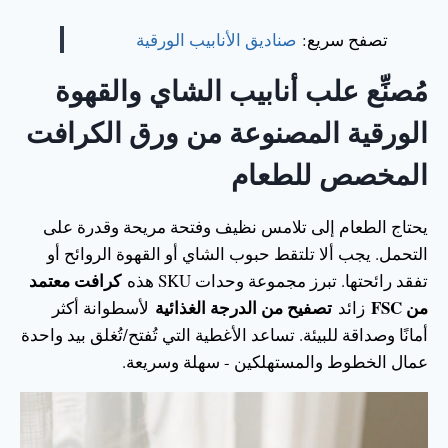
تصفح سريع:
صناديق الأنابيب الورقية
مُصنِّع علب أنابيب الشاي والقهوة
الورقية المصنوعة من ورق الكرافت
المخصص للطعام
يحتاج الطعام إلى تلامس نظيف وفتحة مريحة وقدرة على
التحمل. يجب ألا تلتقط حبوب الشاي أو القهوة الروائح أو
كرافت معتمد
تفقد رائحتها. تبرز مجموعة وحدات SKU هذه
من FSC
تصفيح من الدرجة الغذائية
زائد
لأسطوانة أكثر
أمانًا وصداقة للبيئة. تساعد الأغطية التي تُفتح/تُغلق بيد واحدة
عمال الخطوط والمستهلكين - سهلة وسريعة.