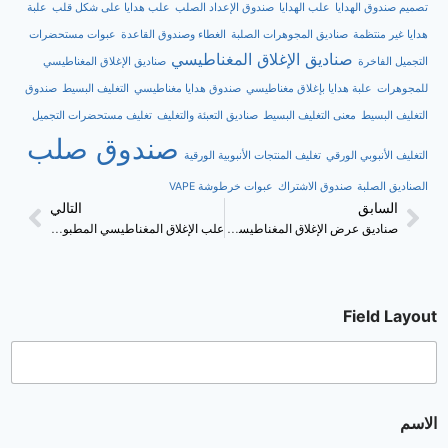
تصميم صندوق الهدايا
علب الهدايا
صندوق الإعداد الصلب
علب هدايا على شكل قلب
علبة
هدايا غير منتظمة
صناديق المجوهرات الصلبة
الغطاء وصندوق القاعدة
عبوات مستحضرات
صناديق الإغلاق المغناطيسي
التجميل الفاخرة
صناديق الإغلاق المغناطيسي
للمجوهرات
علبة هدايا بإغلاق مغناطيسي
صندوق هدايا مغناطيسي
التغليف البسيط
صندوق
التغليف البسيط
معنى التغليف البسيط
صناديق التعبئة والتغليف
تغليف مستحضرات التجميل
صندوق صلب
التغليف الأنبوبي الورقي
تغليف المنتجات الأنبوبية الورقية
الصناديق الصلبة
صندوق الاشتراك
عبوات خرطوشة VAPE
السابق
التالي
صناديق عرض الإغلاق المغناطيسي لأطقم الإلكترونيات
علب الإغلاق المغناطيسي المطبوعة صناديق الإغلاق المغناطيسي منخفضة موك الصين المورد OEM
Field Layout
الاسم