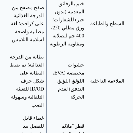
ختم بالرقائق
صفح مصفح من
المعدنية (بدون
الدرجة الغذائية
حبر) للشعارات؛
السطح والطباعة
على كرافت؛ لغة
ورق مطلي 250-
مطالبة واضحة
400 جم للصلابة
لسلامة التلامس
ومقاومة الرطوبة
بطانة من الدرجة
حشوات
الغذائية؛ تم ضبط
مخصصة (EVA،
البطانة على
الملاءمة الداخلية
اللؤلؤ، اللؤلؤ،
شكل حرف
التدفق) لعدم
ID/OD للتعبئة
الحركة
التلقائية وسهولة
الصب
غطاء قابل
قطر "ملائم
للفصل بيد