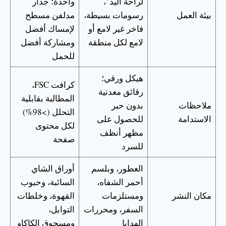
لراحة اليد"،
واحدة؛ جدار
بيئة العمل
رسومات بسيطة،
مدلفن مسطح
فاخر غير لامع أو
لإمساك أفضل
لامع لكل منطقة
ومشاركة أفضل
للحمل
هيكل ورقي؛
كرافت FSC،
رقائق معدنية
المطالبة بقابلية
ملاحظات
بدون حبر
التحلل (>98%)
الاستدامة
للحصول على
لكل محتوى
مظهر أنظف
صفحة
للسرد
العطور، وبلسم
أوراق الشاي
أحمر الشفاه،
السائبة، وحبوب
مكان النشر
ومستلزمات
القهوة، وخلطات
السفر، ومحررات
التوابل،
الهدايا
ومسحوق الكاكاو