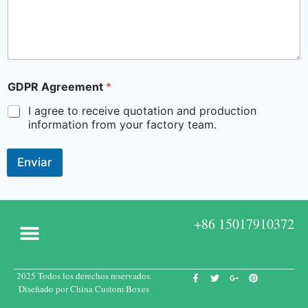
GDPR Agreement
*
I agree to receive quotation and production
information from your factory team.
Enviar
+86 15017910372
2025 Todos los derechos reservados.
Acerca de
Cajas a medida
Póngase en contacto con
Diseñado por China Custom Boxes