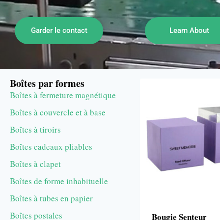
Garder le contact
Learn About
Boîtes par formes
Boîtes à fermeture magnétique
Boîtes à couvercle et à base
Boîtes à tiroirs
Boîtes cadeaux pliables
Boîtes à clapet
Boîtes de forme inhabituelle
Boîtes à tubes en papier
Boîtes postales
Bougie Senteur