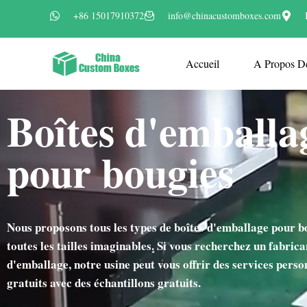
+86 15017910372
info@chinacustomboxes.com
Accueil
A Propos D
Boîtes d'emballa
pour bougies
Nous proposons tous les types de boîtes d'emballage pour b
toutes les tailles imaginables. Si vous recherchez un fabrica
d'emballage, notre usine peut vous offrir des services perso
gratuits avec des échantillons gratuits.