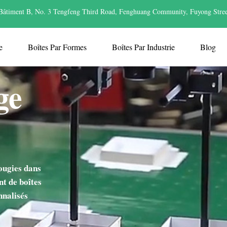
Bâtiment B, No. 3 Tengfeng Third Road, Fenghuang Community, Fuyong Stree
e
Boîtes Par Formes
Boîtes Par Industrie
Blog
ge
ougies dans
nt de boîtes
nnalisés