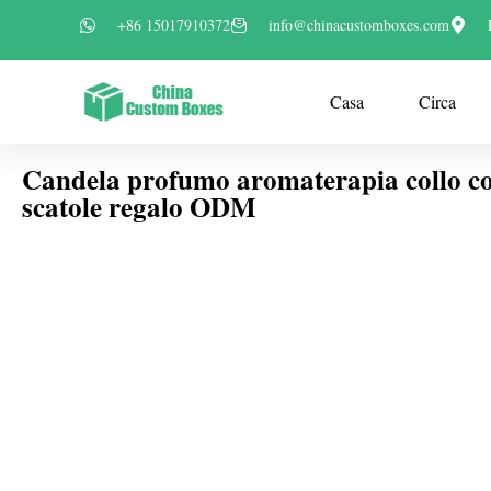
+86 15017910372
info@chinacustomboxes.com
Casa
Circa
Candela profumo aromaterapia collo co
scatole regalo ODM