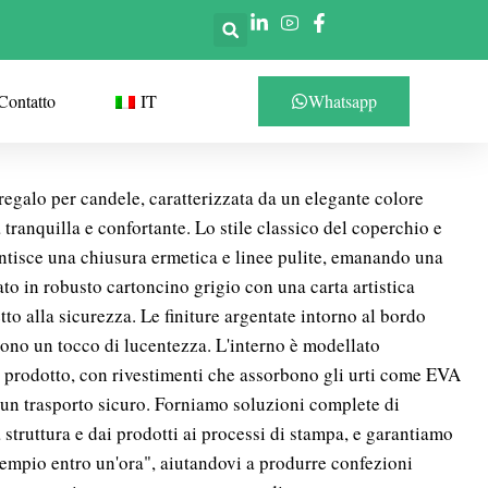
Contatto
IT
Whatsapp
egalo per candele, caratterizzata da un elegante colore
tranquilla e confortante. Lo stile classico del coperchio e
antisce una chiusura ermetica e linee pulite, emanando una
ato in robusto cartoncino grigio con una carta artistica
etto alla sicurezza. Le finiture argentate intorno al bordo
ono un tocco di lucentezza. L'interno è modellato
l prodotto, con rivestimenti che assorbono gli urti come EVA
 un trasporto sicuro. Forniamo soluzioni complete di
truttura e dai prodotti ai processi di stampa, e garantiamo
sempio entro un'ora", aiutandovi a produrre confezioni