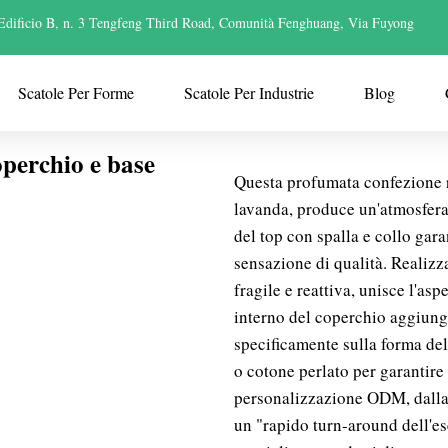
Edificio B, n. 3 Tengfeng Third Road, Comunità Fenghuang, Via Fuyong
Scatole Per Forme
Scatole Per Industrie
Blog
perchio e base
Questa profumata confezione r
lavanda, produce un'atmosfera 
del top con spalla e collo gar
sensazione di qualità. Realizz
fragile e reattiva, unisce l'asp
interno del coperchio aggiung
specificamente sulla forma de
o cotone perlato per garantire
personalizzazione ODM, dalla s
un "rapido turn-around dell'e