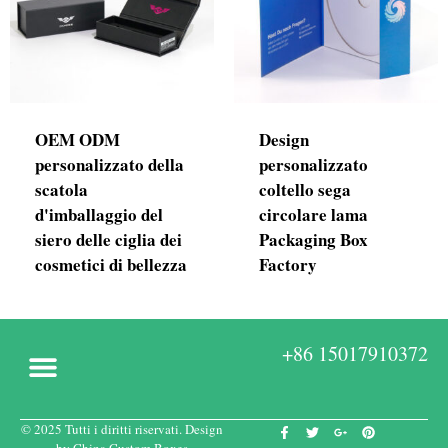
OEM ODM
Design
personalizzato della
personalizzato
scatola
coltello sega
d'imballaggio del
circolare lama
siero delle ciglia dei
Packaging Box
cosmetici di bellezza
Factory
+86 15017910372
© 2025 Tutti i diritti riservati. Design
Scatole personalizzate