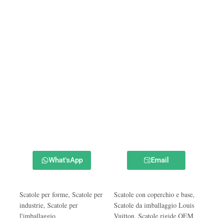
What'sApp
Email
Scatole per forme
,
Scatole per
Scatole con coperchio e base
,
industrie
,
Scatole per
Scatole da imballaggio Louis
l'imballaggio
Vuitton
,
Scatole rigide OEM