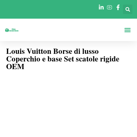
Scatole Per For
Scatole Per In
Louis Vuitton Borse di lusso
Coperchio e base Set scatole rigide
OEM