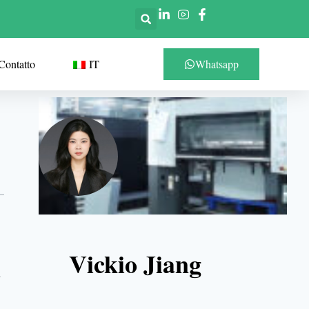
Contatto
IT
Whatsapp
Vickio Jiang
a