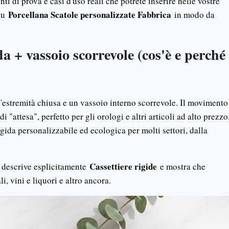
ti di prova e casi d'uso reali che potrete inserire nelle vostre
Porcellana Scatole personalizzate Fabbrica
 su
in modo da
da + vassoio scorrevole (cos'è e perché
n'estremità chiusa e un vassoio interno scorrevole. Il movimento
 "attesa", perfetto per gli orologi e altri articoli ad alto prezzo
da personalizzabile ed ecologica per molti settori, dalla
Cassettiere rigide
a descrive esplicitamente
e mostra che
i, vini e liquori e altro ancora.