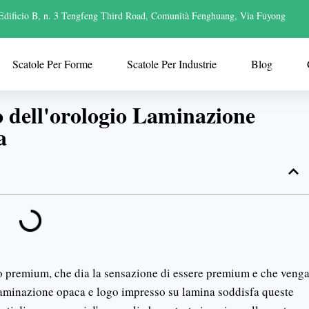
Edificio B, n. 3 Tengfeng Third Road, Comunità Fenghuang, Via Fuyong
Scatole Per Forme
Scatole Per Industrie
Blog
to dell'orologio Laminazione
a
to premium, che dia la sensazione di essere premium e che veng
 laminazione opaca e logo impresso su lamina soddisfa queste