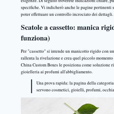
esigenze. Di seguito troverete indicazioni chiare, pun
specifiche. Vi indicherò anche le pagine pertinenti
poter effettuare un controllo incrociato dei dettagli.
Scatole a cassetto: manica rigi
funziona)
Per "cassetto" si intende un manicotto rigido con u
rallenta la rivelazione e crea quel piccolo momento di
China Custom Boxes le posiziona come soluzione rigi
gioielleria ai profumi all'abbigliamento.
Una prova rapida: la pagina della categori
servono cosmetici, gioielli, profumi, occhial