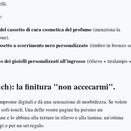
lli.
a:
 del cassetto di cura cosmetica del profumo
(menziona la
one).
assetto a scorrimento nero personalizzato
(timbro in bronzo s
o dei gioielli personalizzati all'ingrosso
(rilievo + tiralampo 
ch): la finitura "non accecarmi".
impronte digitali e dà una sensazione di morbidezza. Se volete
al soft-touch. Una delle vostre pagine ha persino un
ane e lo abbina alla texture in rilievo e alla lamina: un'ottima
i o per un set regalo.