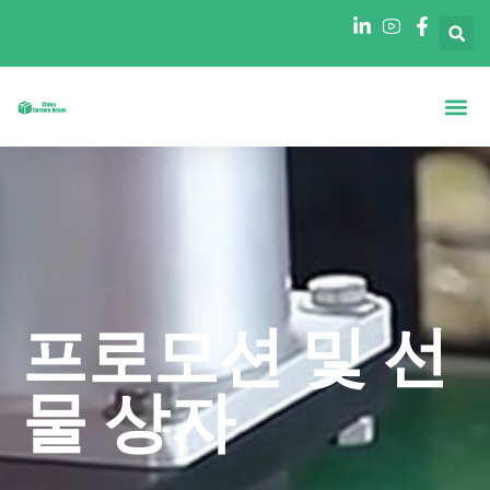
정보
모양별 상자
산업별 박스
블로그
연락처
프로모션 및 선
물 상자