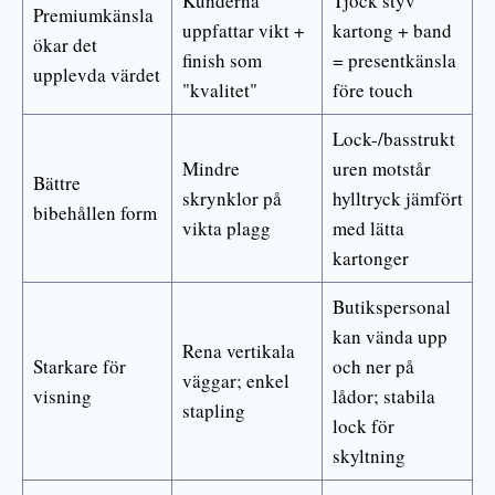
Kunderna
Tjock styv
Premiumkänsla
uppfattar vikt +
kartong + band
ökar det
finish som
= presentkänsla
upplevda värdet
"kvalitet"
före touch
Lock-/basstrukt
Mindre
uren motstår
Bättre
skrynklor på
hylltryck jämfört
bibehållen form
vikta plagg
med lätta
kartonger
Butikspersonal
kan vända upp
Rena vertikala
Starkare för
och ner på
väggar; enkel
visning
lådor; stabila
stapling
lock för
skyltning