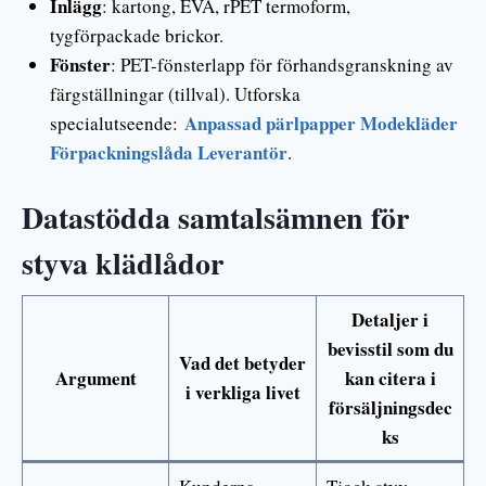
Inlägg
: kartong, EVA, rPET termoform,
tygförpackade brickor.
Fönster
: PET-fönsterlapp för förhandsgranskning av
färgställningar (tillval). Utforska
Anpassad pärlpapper Modekläder
specialutseende:
Förpackningslåda Leverantör
.
Datastödda samtalsämnen för
styva klädlådor
Detaljer i
bevisstil som du
Vad det betyder
Argument
kan citera i
i verkliga livet
försäljningsdec
ks