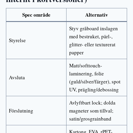
Spec område
Alternativ
Styv gråboard inslagen
med bestruket, pärl-,
Styrelse
glitter- eller texturerat
papper
Matt/softtouch-
laminering, folie
Avsluta
(guld/silver/färger), spot
UV, prägling/debossing
Avlyftbart lock; dolda
Förslutning
magneter som tillval;
satin/grosgrainband
Kartong, EVA, rPET-