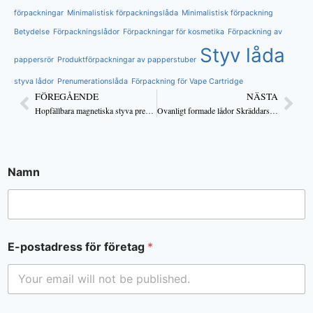
förpackningar
Minimalistisk förpackningslåda
Minimalistisk förpackning
Betydelse
Förpackningslådor
Förpackningar för kosmetika
Förpackning av
Styv låda
pappersrör
Produktförpackningar av papperstuber
styva lådor
Prenumerationslåda
Förpackning för Vape Cartridge
FÖREGÅENDE
NÄSTA
Hopfällbara magnetiska styva presentaskar OEM-tillverkare
Ovanligt formade lådor Skräddarsydd tillverkare för nischade gåvor
Namn
E-postadress för företag
*