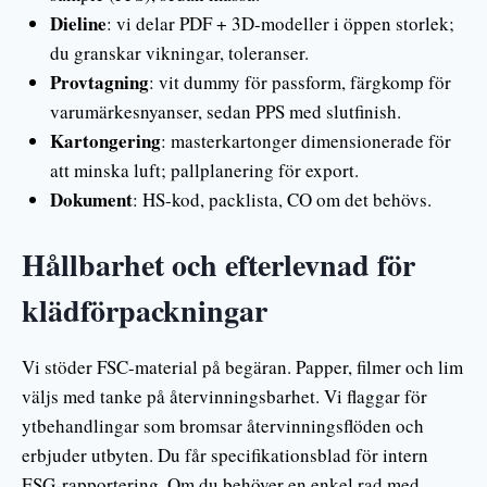
Dieline
: vi delar PDF + 3D-modeller i öppen storlek;
du granskar vikningar, toleranser.
Provtagning
: vit dummy för passform, färgkomp för
varumärkesnyanser, sedan PPS med slutfinish.
Kartongering
: masterkartonger dimensionerade för
att minska luft; pallplanering för export.
Dokument
: HS-kod, packlista, CO om det behövs.
Hållbarhet och efterlevnad för
klädförpackningar
Vi stöder FSC-material på begäran. Papper, filmer och lim
väljs med tanke på återvinningsbarhet. Vi flaggar för
ytbehandlingar som bromsar återvinningsflöden och
erbjuder utbyten. Du får specifikationsblad för intern
ESG-rapportering. Om du behöver en enkel rad med