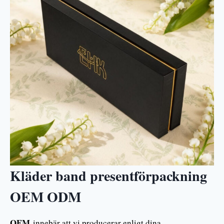
Kläder band presentförpackning
OEM ODM
OEM
innebär att vi producerar enligt dina