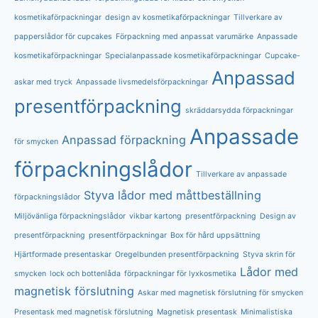
kosmetikaförpackningar
design av kosmetikaförpackningar
Tillverkare av
papperslådor för cupcakes
Förpackning med anpassat varumärke
Anpassade
kosmetikaförpackningar
Specialanpassade kosmetikaförpackningar
Cupcake-
Anpassad
askar med tryck
Anpassade livsmedelsförpackningar
presentförpackning
skräddarsydda förpackningar
Anpassade
Anpassad förpackning
för smycken
förpackningslådor
Tillverkare av anpassade
Styva lådor med måttbeställning
förpackningslådor
Miljövänliga förpackningslådor
vikbar kartong
presentförpackning
Design av
presentförpackning
presentförpackningar
Box för hård uppsättning
Hjärtformade presentaskar
Oregelbunden presentförpackning
Styva skrin för
Lådor med
smycken
lock och bottenlåda
förpackningar för lyxkosmetika
magnetisk förslutning
Askar med magnetisk förslutning för smycken
Presentask med magnetisk förslutning
Magnetisk presentask
Minimalistiska