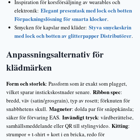
Inspiration för korsförsäljning av wearables och
Elegant presentask med lock och botten
elektronik:
Förpackningslösning för smarta klockor
.
Styva smyckeskrin
Smycken för kapslar med kläder:
med lock och botten av glitterpapper Distributörer
.
Anpassningsalternativ för
klädmärken
Form och storlek
: Passform som är exakt som plagget,
Ribbon spec
vilket sparar instickskostnader senare.
:
bredd, väv (satin/grosgrain), typ av rosett; förknuten för
Magneter
snabbhetens skull.
: dolda par för snäppkänsla;
Invändigt tryck
säker för förvaring EAS.
: vårdberättelse,
Kitting
samhällsmeddelande eller QR till stylingvideo.
:
strumpor + t-shirt + kort i en bricka, redo för