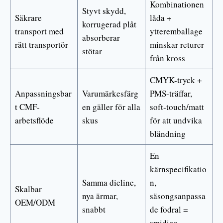
Kombinationen
Styvt skydd,
Säkrare
låda +
korrugerad plåt
transport med
ytteremballage
absorberar
rätt transportör
minskar returer
stötar
från kross
CMYK-tryck +
Anpassningsbar
Varumärkesfärg
PMS-träffar,
t CMF-
en gäller för alla
soft-touch/matt
arbetsflöde
skus
för att undvika
bländning
En
kärnspecifikatio
Samma dieline,
n,
Skalbar
nya ärmar,
säsongsanpassa
OEM/ODM
snabbt
de fodral =
smidiga