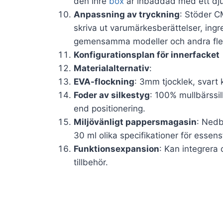
den inre
box
är inbäddad med ett djup
Anpassning av tryckning
: Stöder C
skriva ut varumärkesberättelser, ingr
gemensamma modeller och andra fle
Konfigurationsplan för innerfacket
Materialalternativ
:
EVA-flockning
: 3mm tjocklek, svart k
Foder av silkestyg
: 100% mullbärssi
end positionering.
Miljövänligt pappersmagasin
: Nedb
30 ml olika specifikationer för essens
Funktionsexpansion
: Kan integrera 
tillbehör.