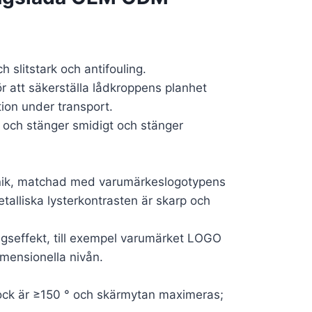
 slitstark och antifouling.
att säkerställa lådkroppens planhet
ion under transport.
 och stänger smidigt och stänger
knik, matchad med varumärkeslogotypens
talliska lysterkontrasten är skarp och
ingseffekt, till exempel varumärket LOGO
imensionella nivån.
lock är ≥150 ° och skärmytan maximeras;