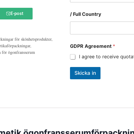
E-post
/ Full Country
kningar för skönhetsprodukter
,
tikaförpackningar
,
GDPR Agreement
*
a för ögonfransserum
I agree to receive quot
Skicka in
metik ögonfransserumförpackn