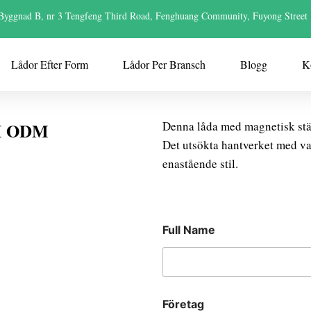
Byggnad B, nr 3 Tengfeng Third Road, Fenghuang Community, Fuyong Street
Lådor Efter Form
Lådor Per Bransch
Blogg
K
EM ODM
Denna låda med magnetisk stä
Det utsökta hantverket med va
enastående stil.
Full Name
Företag