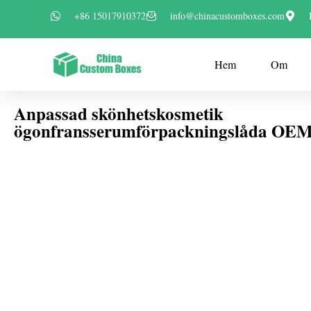
+86 15017910372
info@chinacustomboxes.com
Hem
Om
Anpassad skönhetskosmetik
ögonfransserumförpackningslåda O