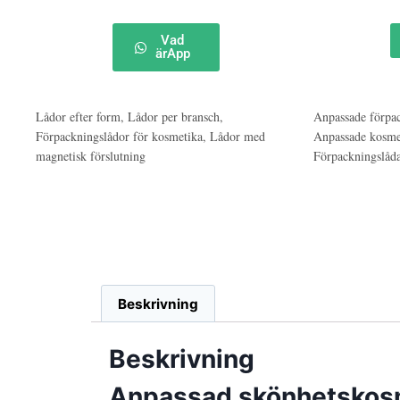
Vad
ärApp
Lådor efter form
,
Lådor per bransch
,
Anpassade förpac
Förpackningslådor för kosmetika
,
Lådor med
Anpassade kosme
magnetisk förslutning
Förpackningslåd
Beskrivning
Beskrivning
Anpassad skönhetskos