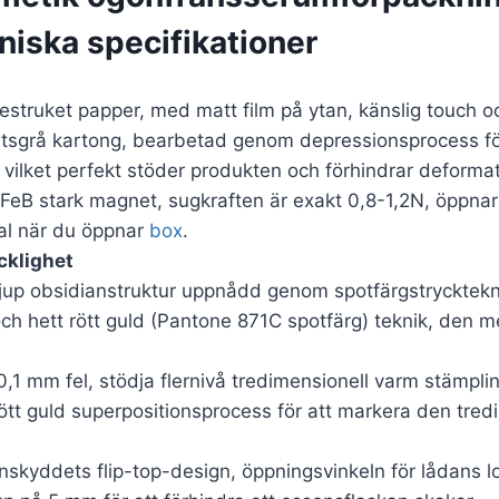
niska specifikationer
struket papper, med matt film på ytan, känslig touch och
sgrå kartong, bearbetad genom depressionsprocess för 
vilket perfekt stöder produkten och förhindrar deformat
FeB stark magnet, sugkraften är exakt 0,8-1,2N, öppnar
tual när du öppnar
box
.
cklighet
djup obsidianstruktur uppnådd genom spotfärgstryckte
ch hett rött guld (Pantone 871C spotfärg) teknik, den me
0,1 mm fel, stödja flernivå tredimensionell varm stämpl
 rött guld superpositionsprocess för att markera den tred
nskyddets flip-top-design, öppningsvinkeln för lådans 