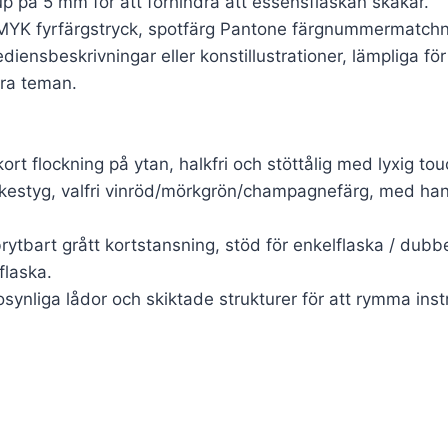
 på 5 mm för att förhindra att essensflaskan skakar.
MYK fyrfärgstryck, spotfärg Pantone färgnummermatchnin
ediensbeskrivningar eller konstillustrationer, lämpliga 
ra teman.
ort flockning på ytan, halkfri och stöttålig med lyxig tou
lkestyg, valfri vinröd/mörkgrön/champagnefärg, med han
rytbart grått kortstansning, stöd för enkelflaska / dubbe
flaska.
osynliga lådor och skiktade strukturer för att rymma in