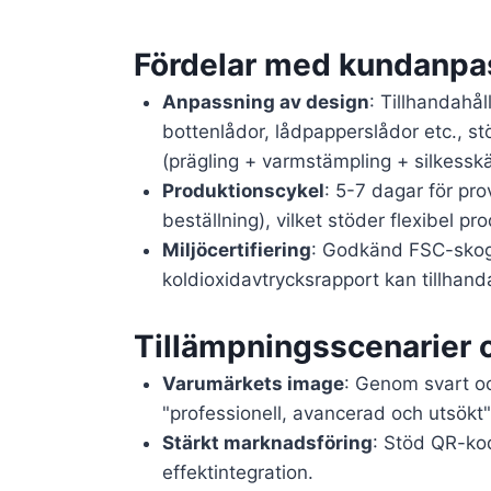
Fördelar med kundanpa
Anpassning av design
: Tillhandahå
bottenlådor, lådpapperslådor etc., st
(prägling + varmstämpling + silkessk
Produktionscykel
: 5-7 dagar för pr
beställning), vilket stöder flexibel p
Miljöcertifiering
: Godkänd FSC-skogs
koldioxidavtrycksrapport kan tillhand
Tillämpningsscenarier 
Varumärkets image
: Genom svart oc
"professionell, avancerad och utsökt
Stärkt marknadsföring
: Stöd QR-kod
effektintegration.