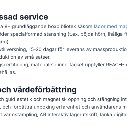
ssad service
lla 8+ grundläggande boxbibliotek såsom
lådor med magn
öder specialformad stansning (t.ex. böjda hörn, ihåliga
ärm).
ovtillverkning, 15-20 dagar för leverans av massprodukt
roduktion av små satser.
certifiering, materialet i innerfacket uppfyller REACH
ahållas.
och värdeförbättring
h guld estetik och magnetisk öppning och stängning int
", och förbättra unboxing erfarenhet och användarens m
 varmstämpling, AR interaktiv lagerutskrift, länka digita