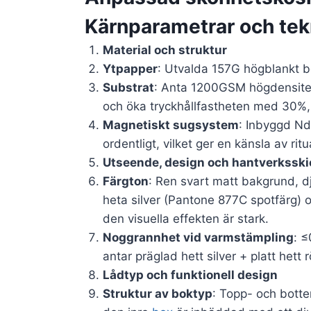
Kärnparametrar och tek
Material och struktur
Ytpapper
: Utvalda 157G högblankt be
Substrat
: Anta 1200GSM högdensitet
och öka tryckhållfastheten med 30%, 
Magnetiskt sugsystem
: Inbyggd Nd
ordentligt, vilket ger en känsla av ri
Utseende, design och hantverksski
Färgton
: Ren svart matt bakgrund, 
heta silver (Pantone 877C spotfärg) o
den visuella effekten är stark.
Noggrannhet vid varmstämpling
: ≤
antar präglad hett silver + platt hett
Lådtyp och funktionell design
Struktur av boktyp
: Topp- och botte