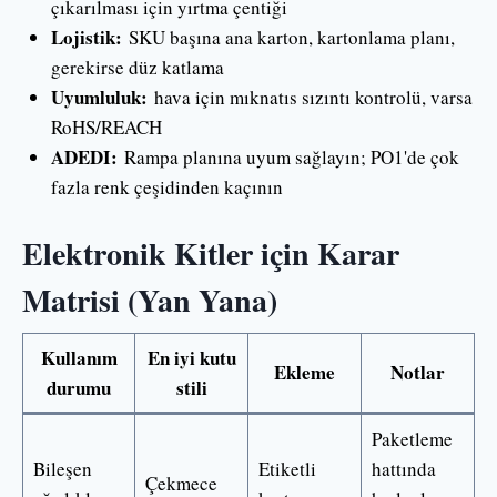
çıkarılması için yırtma çentiği
Lojistik:
SKU başına ana karton, kartonlama planı,
gerekirse düz katlama
Uyumluluk:
hava için mıknatıs sızıntı kontrolü, varsa
RoHS/REACH
ADEDI:
Rampa planına uyum sağlayın; PO1'de çok
fazla renk çeşidinden kaçının
Elektronik Kitler için Karar
Matrisi (Yan Yana)
Kullanım
En iyi kutu
Ekleme
Notlar
durumu
stili
Paketleme
Bileşen
Etiketli
hattında
Çekmece