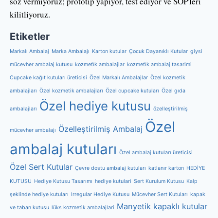
söz vermiyoruz; prototip yapıyor, test ediyor ve SOP'leri
kilitliyoruz.
Etiketler
Markalı Ambalaj
Marka Ambalajı
Karton kutular
Çocuk Dayanıklı Kutular
giysi
mücevher ambalaj kutusu
kozmeti̇k ambalajlar
kozmeti̇k ambalaj tasarimi
Cupcake kağıt kutuları üreticisi
Özel Markalı Ambalajlar
Özel kozmetik
ambalajları
Özel kozmetik ambalajları
Özel cupcake kutuları
Özel gıda
Özel hediye kutusu
ambalajları
özelleştirilmiş
Özel
Özelleştirilmiş Ambalaj
mücevher ambalajı
ambalaj kutuları
Özel ambalaj kutuları üreticisi
Özel Sert Kutular
Çevre dostu ambalaj kutuları
katlanır karton
HEDİYE
KUTUSU
Hediye Kutusu Tasarımı
hedi̇ye kutulari
Sert Kurulum Kutusu
Kalp
şeklinde hediye kutuları
Irregular Hediye Kutusu
Mücevher Sert Kutuları
kapak
Manyetik kapaklı kutular
ve taban kutusu
lüks kozmeti̇k ambalajlari