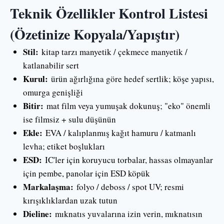
Teknik Özellikler Kontrol Listesi
(Özetinize Kopyala/Yapıştır)
Stil:
kitap tarzı manyetik / çekmece manyetik /
katlanabilir sert
Kurul:
ürün ağırlığına göre hedef sertlik; köşe yapısı,
omurga genişliği
Bitir:
mat film veya yumuşak dokunuş; "eko" önemli
ise filmsiz + sulu düşünün
Ekle:
EVA / kalıplanmış kağıt hamuru / katmanlı
levha; etiket boşlukları
ESD:
IC'ler için koruyucu torbalar, hassas olmayanlar
için pembe, panolar için ESD köpük
Markalaşma:
folyo / deboss / spot UV; resmi
kırışıklıklardan uzak tutun
Dieline:
mıknatıs yuvalarına izin verin, mıknatısın