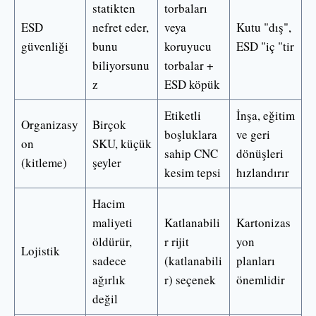
statikten
torbaları
ESD
nefret eder,
veya
Kutu "dış",
güvenliği
bunu
koruyucu
ESD "iç "tir
biliyorsunu
torbalar +
z
ESD köpük
Etiketli
İnşa, eğitim
Organizasy
Birçok
boşluklara
ve geri
on
SKU, küçük
sahip CNC
dönüşleri
(kitleme)
şeyler
kesim tepsi
hızlandırır
Hacim
maliyeti
Katlanabili
Kartonizas
öldürür,
r rijit
yon
Lojistik
sadece
(katlanabili
planları
ağırlık
r) seçenek
önemlidir
değil