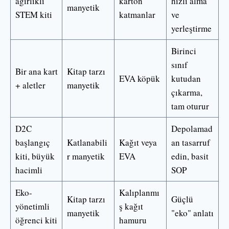
ağırlıklı
karton
hızlı alma
manyetik
STEM kiti
katmanlar
ve
yerleştirme
Birinci
sınıf
Bir ana kart
Kitap tarzı
EVA köpük
kutudan
+ aletler
manyetik
çıkarma,
tam oturur
D2C
Depolamad
başlangıç
Katlanabili
Kağıt veya
an tasarruf
kiti, büyük
r manyetik
EVA
edin, basit
hacimli
SOP
Eko-
Kalıplanmı
Kitap tarzı
Güçlü
yönetimli
ş kağıt
manyetik
"eko" anlatı
öğrenci kiti
hamuru