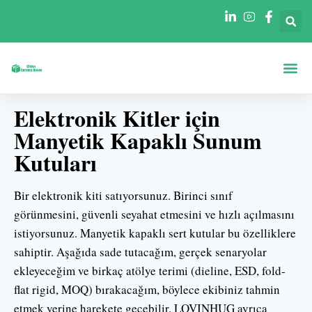
Şekillere Göre Ku
Sektörlere Göre Ku
Elektronik Kitler için
Manyetik Kapaklı Sunum
Kutuları
Bir elektronik kiti satıyorsunuz. Birinci sınıf
görünmesini, güvenli seyahat etmesini ve hızlı açılmasını
istiyorsunuz. Manyetik kapaklı sert kutular bu özelliklere
sahiptir. Aşağıda sade tutacağım, gerçek senaryolar
ekleyeceğim ve birkaç atölye terimi (dieline, ESD, fold-
flat rigid, MOQ) bırakacağım, böylece ekibiniz tahmin
etmek yerine harekete geçebilir. LOVINHUG ayrıca