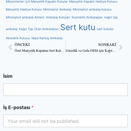
Mücevherler için Manyetik Kapaklı Kutular
Manyetik Kapaklı Hediye Kutusu
Manyetik Hediye Kutusu
Minimalist Ambalaj
Minimalist ambalaj kutusu
Minimalist ambalaj Anlamı
Ambalaj Kutuları
Kozmetik Ambalajları
kağıt tüp
Sert kutu
ambalaj
Kağıt Tüp Ürün Ambalajları
sert kutular
Abonelik Kutusu
Vape Kartuş Ambalajı
ÖNCEKI
SONRAKI
Özel Manyetik Kapatma Sert Kutular Toptan Tedarikçi OEM
Güzellik ve Gıda OEM için Kağıt Tüp Kutuları Özel Toptan Satış
İsim
İş E-postası
*