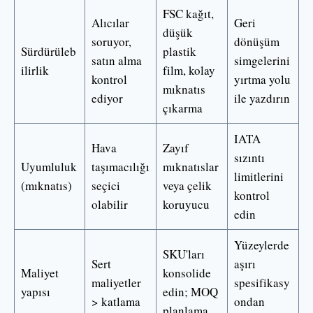
FSC kağıt,
Alıcılar
Geri
düşük
soruyor,
dönüşüm
Sürdürüleb
plastik
satın alma
simgelerini
ilirlik
film, kolay
kontrol
yırtma yolu
mıknatıs
ediyor
ile yazdırın
çıkarma
IATA
Hava
Zayıf
sızıntı
Uyumluluk
taşımacılığı
mıknatıslar
limitlerini
(mıknatıs)
seçici
veya çelik
kontrol
olabilir
koruyucu
edin
Yüzeylerde
SKU'ları
Sert
aşırı
Maliyet
konsolide
maliyetler
spesifikasy
yapısı
edin; MOQ
> katlama
ondan
planlama