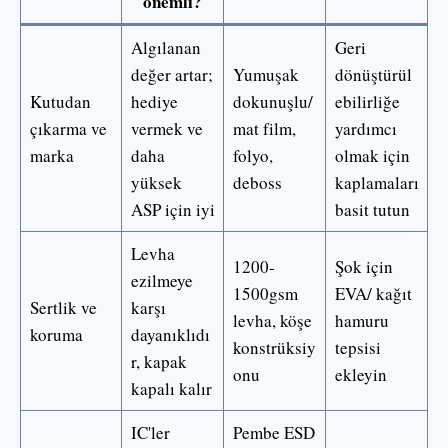
önemli?
Algılanan
Geri
değer artar;
Yumuşak
dönüştürül
Kutudan
hediye
dokunuşlu/
ebilirliğe
çıkarma ve
vermek ve
mat film,
yardımcı
marka
daha
folyo,
olmak için
yüksek
deboss
kaplamaları
ASP için iyi
basit tutun
Levha
1200-
Şok için
ezilmeye
1500gsm
EVA/ kağıt
Sertlik ve
karşı
levha, köşe
hamuru
koruma
dayanıklıdı
konstrüksiy
tepsisi
r, kapak
onu
ekleyin
kapalı kalır
IC'ler
Pembe ESD