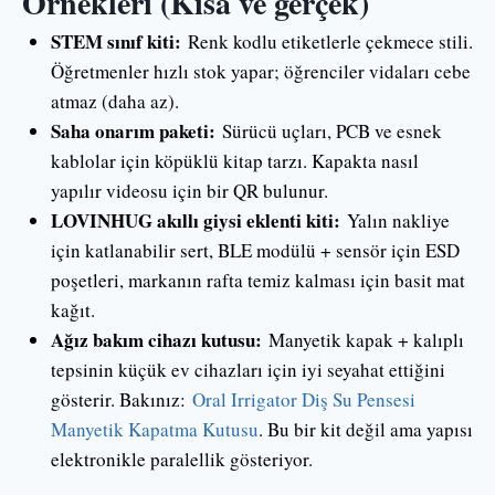
Örnekleri (Kısa ve gerçek)
STEM sınıf kiti:
Renk kodlu etiketlerle çekmece stili.
Öğretmenler hızlı stok yapar; öğrenciler vidaları cebe
atmaz (daha az).
Saha onarım paketi:
Sürücü uçları, PCB ve esnek
kablolar için köpüklü kitap tarzı. Kapakta nasıl
yapılır videosu için bir QR bulunur.
LOVINHUG akıllı giysi eklenti kiti:
Yalın nakliye
için katlanabilir sert, BLE modülü + sensör için ESD
poşetleri, markanın rafta temiz kalması için basit mat
kağıt.
Ağız bakım cihazı kutusu:
Manyetik kapak + kalıplı
tepsinin küçük ev cihazları için iyi seyahat ettiğini
gösterir. Bakınız:
Oral Irrigator Diş Su Pensesi
Manyetik Kapatma Kutusu
. Bu bir kit değil ama yapısı
elektronikle paralellik gösteriyor.