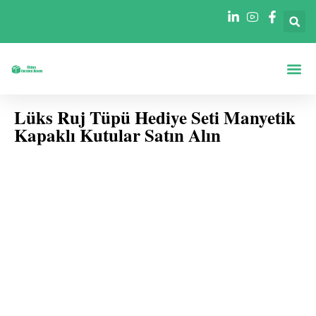
Şekillere Göre Ku
Sektörlere Göre Ku
Lüks Ruj Tüpü Hediye Seti Manyetik
Kapaklı Kutular Satın Alın