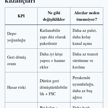
kazançları
Ne gibi
Alıcılar neden
KPI
değişiklikler
önemsiyor?
Katlanabilir
Daha az palet,
Depo
yapı düz olarak
daha kolay
yoğunluğu
paketlenir
kanal açma
Daha iyi köşe
Daha az transit
Geri dönüş
yapısı + hamur
sürtünme ve
oranı
ekler
kırılma
Perakende
Dürüst geri
uyumluluğu,
Hasar riski
dönüştürülebilir
daha az baş
lik + FSC
ağrısı
Bir kalıp +
Daha hızlı