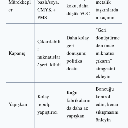
Mürekkepl
bazlı/soya,
metalik
koku, daha
er
CMYK +
taşkınlarda
düşük VOC
PMS
n kaçının
"Geri
Daha kolay
dönüştürme
Çıkarılabili
geri
den önce
r
Kapanış
dönüşüm;
mıknatısı
mıknatıslar
politika
çıkarın"
/ şerit kilidi
dostu
simgesini
ekleyin
Boncuğu
Kağıt
Kolay
kontrol
fabrikaların
Yapışkan
repulp
edin; kenar
da daha az
yapıştırıcı
sıkışmasını
yapışkan
önleyin