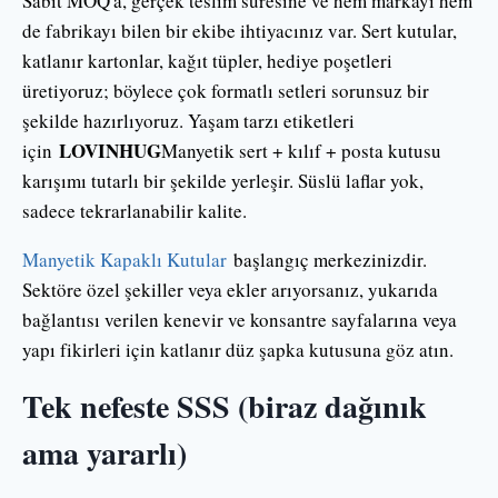
Sabit MOQ'a, gerçek teslim süresine ve hem markayı hem
de fabrikayı bilen bir ekibe ihtiyacınız var. Sert kutular,
katlanır kartonlar, kağıt tüpler, hediye poşetleri
üretiyoruz; böylece çok formatlı setleri sorunsuz bir
şekilde hazırlıyoruz. Yaşam tarzı etiketleri
LOVINHUG
için
Manyetik sert + kılıf + posta kutusu
karışımı tutarlı bir şekilde yerleşir. Süslü laflar yok,
sadece tekrarlanabilir kalite.
Manyetik Kapaklı Kutular
başlangıç merkezinizdir.
Sektöre özel şekiller veya ekler arıyorsanız, yukarıda
bağlantısı verilen kenevir ve konsantre sayfalarına veya
yapı fikirleri için katlanır düz şapka kutusuna göz atın.
Tek nefeste SSS (biraz dağınık
ama yararlı)