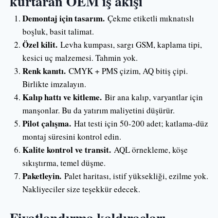
kurtaran OEM iş akışı
Demontaj için tasarım.
Çekme etiketli mıknatıslı
boşluk, basit talimat.
Özel kilit.
Levha kumpası, sargı GSM, kaplama tipi,
kesici uç malzemesi. Tahmin yok.
Renk kanıtı.
CMYK + PMS çizim, AQ bitiş çipi.
Birlikte imzalayın.
Kalıp hattı ve kitleme.
Bir ana kalıp, varyantlar için
manşonlar. Bu da yatırım maliyetini düşürür.
Pilot çalışma.
Hat testi için 50-200 adet; katlama-düz
montaj süresini kontrol edin.
Kalite kontrol ve transit.
AQL örnekleme, köşe
sıkıştırma, temel düşme.
Paketleyin.
Palet haritası, istif yüksekliği, ezilme yok.
Nakliyeciler size teşekkür edecek.
Fiyatlandırma kaldıraçları