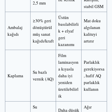
2,5 mm
stabil GSM
Üstün
≥30% geri
Mat doku
basılabilirli
Ambalaj
dönüştürül
algılanan
k + elyaf
kağıdı
müş sanat
kaliteyi
geri
kağıdı/kraft
artırır
kazanımı
Film
laminasyon
Parlaklık
a kıyasla
gerekiyorsa
Su bazlı
Kaplama
daha iyi
, hafif AQ
vernik (AQ)
yeniden
parlaklık
üretilebilirl
kullanın
ik
Su
Ağır
Daha düşük