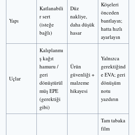
Köşeleri
Katlanabili
Düz
önceden
r sert
nakliye,
Yapı
bantlayın;
(isteğe
daha düşük
hatta hızlı
bağlı)
hasar
ayarlayın
Kalıplanmı
ş kağıt
Yalnızca
hamuru /
Ürün
gerektiğind
geri
güvenliği +
e EVA; geri
Uçlar
dönüştürül
malzeme
dönüşüm
müş EPE
hikayesi
notu
(gerektiği
yazdırın
gibi)
Tam tabaka
film