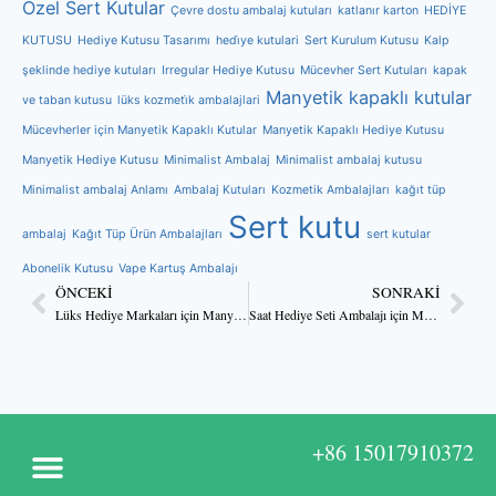
Özel Sert Kutular
Çevre dostu ambalaj kutuları
katlanır karton
HEDİYE
KUTUSU
Hediye Kutusu Tasarımı
hedi̇ye kutulari
Sert Kurulum Kutusu
Kalp
şeklinde hediye kutuları
Irregular Hediye Kutusu
Mücevher Sert Kutuları
kapak
Manyetik kapaklı kutular
ve taban kutusu
lüks kozmeti̇k ambalajlari
Mücevherler için Manyetik Kapaklı Kutular
Manyetik Kapaklı Hediye Kutusu
Manyetik Hediye Kutusu
Minimalist Ambalaj
Minimalist ambalaj kutusu
Minimalist ambalaj Anlamı
Ambalaj Kutuları
Kozmetik Ambalajları
kağıt tüp
Sert kutu
ambalaj
Kağıt Tüp Ürün Ambalajları
sert kutular
Abonelik Kutusu
Vape Kartuş Ambalajı
ÖNCEKI
SONRAKI
Lüks Hediye Markaları için Manyetik Kapatma Kutuları OEM Toptan Satış
Saat Hediye Seti Ambalajı için Manyetik Kapaklı Kutular
+86 15017910372