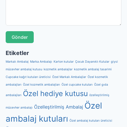
Gönder
Etiketler
Markalı Ambalaj
Marka Ambalajı
Karton kutular
Çocuk Dayanıklı Kutular
giysi
mücevher ambalaj kutusu
kozmeti̇k ambalajlar
kozmeti̇k ambalaj tasarimi
Cupcake kağıt kutuları üreticisi
Özel Markalı Ambalajlar
Özel kozmetik
ambalajları
Özel kozmetik ambalajları
Özel cupcake kutuları
Özel gıda
Özel hediye kutusu
ambalajları
özelleştirilmiş
Özel
Özelleştirilmiş Ambalaj
mücevher ambalajı
ambalaj kutuları
Özel ambalaj kutuları üreticisi