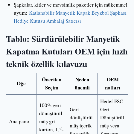
Şapkalar, kitler ve mevsimlik paketler için mükemmel
uyum:
Katlanabilir Manyetik Kapak Beyzbol Şapkası
Hediye Kutusu Ambalaj Satıcısı
Tablo: Sürdürülebilir Manyetik
Kapatma Kutuları OEM için hızlı
teknik özellik kılavuzu
Önerilen
Neden
OEM
Öğe
Seçim
önemli
notları
Hedef FSC
100% geri
Geri
Geri
dönüştürül
dönüştürül
Dönüştürül
Ana pano
müş gri
müş içerik
müş veya
karton, 1,5-
ile sertlik
Karışım;