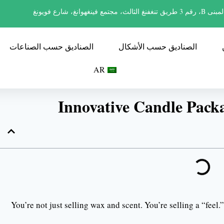
ى B، رقم 3 طريق تنغفنغ الثالث، مجتمع فينغهوانغ، شارع فويونغ
الصناديق حسب الأشكال
الصناديق حسب الصناعات
AR
Innovative Candle Packa
You’re not just selling wax and scent. You’re selling a “fee