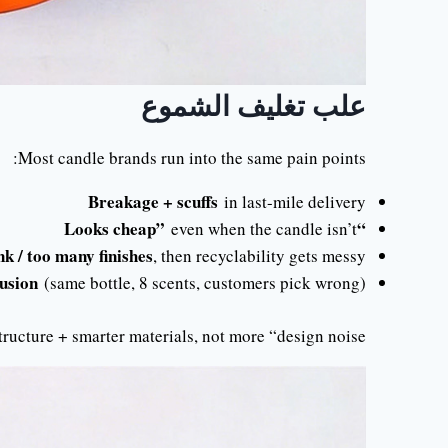
علب تغليف الشموع
Most candle brands run into the same pain points:
Breakage + scuffs
in last-mile delivery
“Looks cheap”
even when the candle isn’t
k / too many finishes
, then recyclability gets messy
usion
(same bottle, 8 scents, customers pick wrong)
ructure + smarter materials, not more “design noise.”