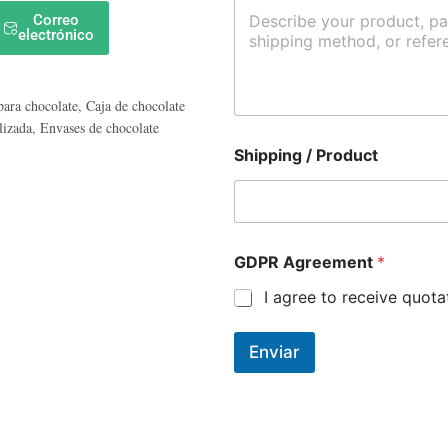
Correo
electrónico
para chocolate
,
Caja de chocolate
lizada
,
Envases de chocolate
Shipping / Product
GDPR Agreement
*
I agree to receive quot
Enviar