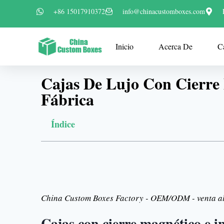
+86 15017910372
info@chinacustomboxes.com
Inicio
Acerca De
C
Cajas De Lujo Con Cierr
Fábrica
Índice
China Custom Boxes Factory - OEM/ODM - venta al
Cajas con cierre magnético e