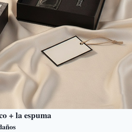
ico + la espuma
daños