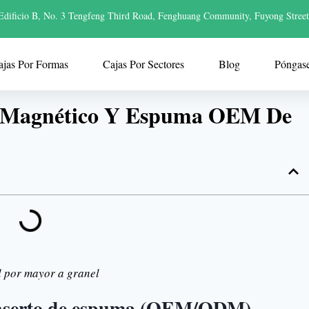
Edificio B, No. 3 Tengfeng Third Road, Fenghuang Community, Fuyong Street
ajas Por Formas
Cajas Por Sectores
Blog
Póngas
e Magnético Y Espuma OEM De
 por mayor a granel
 inserto de espuma (OEM/ODM)