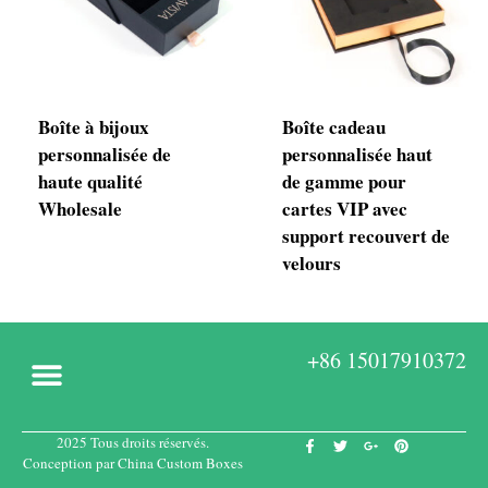
Boîte à bijoux
Boîte cadeau
personnalisée de
personnalisée haut
haute qualité
de gamme pour
Wholesale
cartes VIP avec
support recouvert de
velours
+86 15017910372
2025 Tous droits réservés.
A propos de
Boîtes sur mesure
Conception par China Custom Boxes