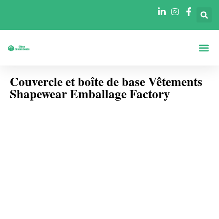
A Propos De
Boîtes Par Fo
Boîtes Par In
Couvercle et boîte de base Vêtements
Shapewear Emballage Factory