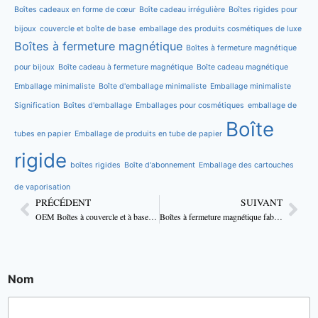
Boîtes cadeaux en forme de cœur
Boîte cadeau irrégulière
Boîtes rigides pour
bijoux
couvercle et boîte de base
emballage des produits cosmétiques de luxe
Boîtes à fermeture magnétique
Boîtes à fermeture magnétique
pour bijoux
Boîte cadeau à fermeture magnétique
Boîte cadeau magnétique
Emballage minimaliste
Boîte d'emballage minimaliste
Emballage minimaliste
Signification
Boîtes d'emballage
Emballages pour cosmétiques
emballage de
Boîte
tubes en papier
Emballage de produits en tube de papier
rigide
boîtes rigides
Boîte d'abonnement
Emballage des cartouches
de vaporisation
PRÉCÉDENT
SUIVANT
OEM Boîtes à couvercle et à base pour bagues de fiançailles et de mariage pour couples
Boîtes à fermeture magnétique fabriquées sur mesure pour les bracelets à breloques
Nom