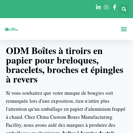
A Propos De
Boîtes Par Fo
Boîtes Par In
ODM Boîtes à tiroirs en
papier pour breloques,
bracelets, broches et épingles
à revers
Si vous souhaitez que votre marque de bougies soit
remarquée lors d'une exposition, rien n'attire plus
l'attention qu'un emballage en papier d'aluminium frappé
à chaud. Chez China Custom Boxes Manufacturing
Facility, nous avons aidé des marques à produire des
boîtes à bougies de style
emballages en aluminium.