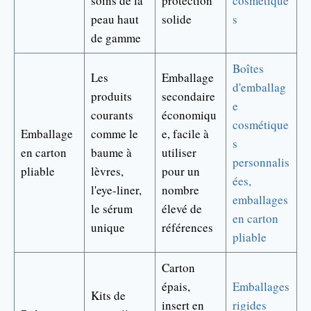
soins de la
protection
cosmétique
peau haut
solide
s
de gamme
Boîtes
Les
Emballage
d'emballag
produits
secondaire
e
courants
économiqu
cosmétique
Emballage
comme le
e, facile à
s
en carton
baume à
utiliser
personnalis
pliable
lèvres,
pour un
ées,
l'eye-liner,
nombre
emballages
le sérum
élevé de
en carton
unique
références
pliable
Carton
épais,
Emballages
Kits de
insert en
rigides