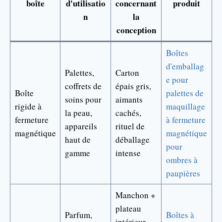
boîte
d'utilisatio
concernant
produit
n
la
conception
Boîtes
d'emballag
Palettes,
Carton
e pour
coffrets de
épais gris,
Boîte
palettes de
soins pour
aimants
rigide à
maquillage
la peau,
cachés,
fermeture
à fermeture
appareils
rituel de
magnétique
magnétique
haut de
déballage
pour
gamme
intense
ombres à
paupières
Manchon +
plateau
Parfum,
Boîtes à
intérieur,