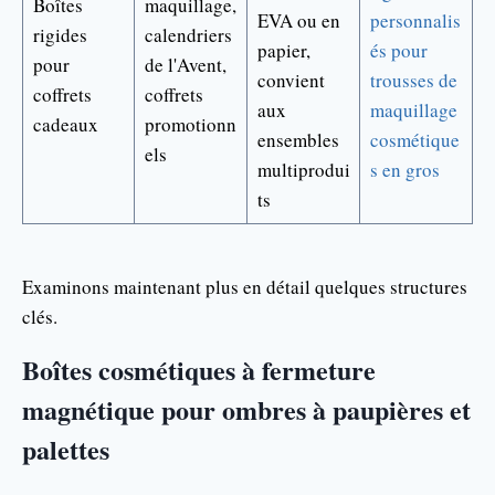
Boîtes
maquillage,
EVA ou en
personnalis
rigides
calendriers
papier,
és pour
pour
de l'Avent,
convient
trousses de
coffrets
coffrets
aux
maquillage
cadeaux
promotionn
ensembles
cosmétique
els
multiprodui
s en gros
ts
Examinons maintenant plus en détail quelques structures
clés.
Boîtes cosmétiques à fermeture
magnétique pour ombres à paupières et
palettes