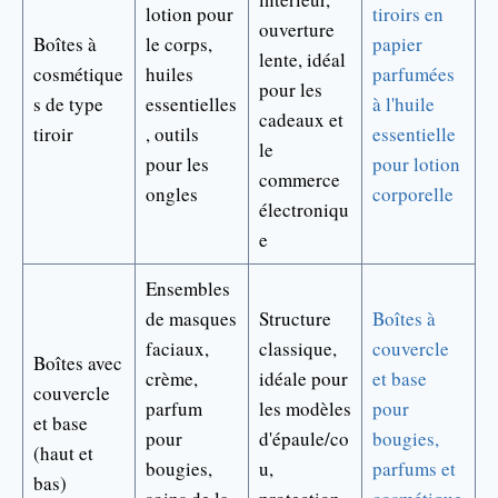
lotion pour
tiroirs en
ouverture
Boîtes à
le corps,
papier
lente, idéal
cosmétique
huiles
parfumées
pour les
s de type
essentielles
à l'huile
cadeaux et
tiroir
, outils
essentielle
le
pour les
pour lotion
commerce
ongles
corporelle
électroniqu
e
Ensembles
de masques
Structure
Boîtes à
faciaux,
classique,
couvercle
Boîtes avec
crème,
idéale pour
et base
couvercle
parfum
les modèles
pour
et base
pour
d'épaule/co
bougies,
(haut et
bougies,
u,
parfums et
bas)