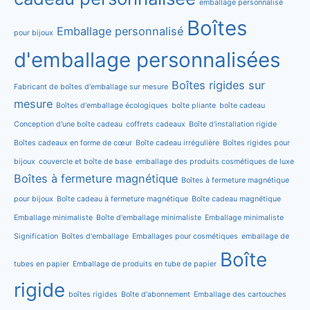
emballage personnalisé
Boîtes
Emballage personnalisé
pour bijoux
d'emballage personnalisées
Boîtes rigides sur
Fabricant de boîtes d'emballage sur mesure
mesure
Boîtes d'emballage écologiques
boîte pliante
boîte cadeau
Conception d'une boîte cadeau
coffrets cadeaux
Boîte d'installation rigide
Boîtes cadeaux en forme de cœur
Boîte cadeau irrégulière
Boîtes rigides pour
bijoux
couvercle et boîte de base
emballage des produits cosmétiques de luxe
Boîtes à fermeture magnétique
Boîtes à fermeture magnétique
pour bijoux
Boîte cadeau à fermeture magnétique
Boîte cadeau magnétique
Emballage minimaliste
Boîte d'emballage minimaliste
Emballage minimaliste
Signification
Boîtes d'emballage
Emballages pour cosmétiques
emballage de
Boîte
tubes en papier
Emballage de produits en tube de papier
rigide
boîtes rigides
Boîte d'abonnement
Emballage des cartouches