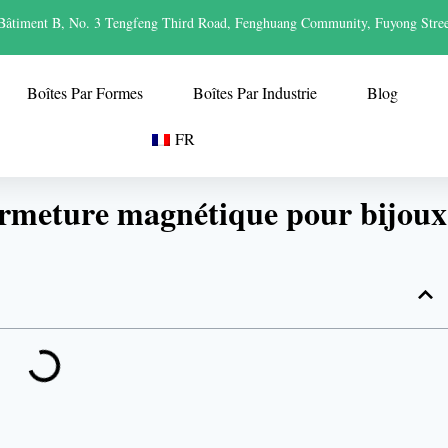
Bâtiment B, No. 3 Tengfeng Third Road, Fenghuang Community, Fuyong Stree
Boîtes Par Formes
Boîtes Par Industrie
Blog
FR
fermeture magnétique pour bijoux