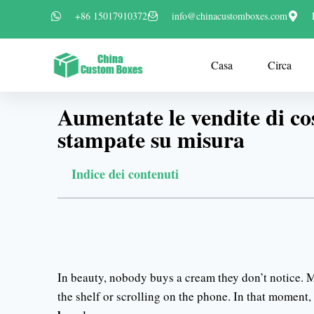
+86 15017910372
info@chinacustomboxes.com
Casa
Circa
Aumentate le vendite di co
stampate su misura
Indice dei contenuti
In beauty, nobody buys a cream they don’t notice. M
the shelf or scrolling on the phone. In that moment,