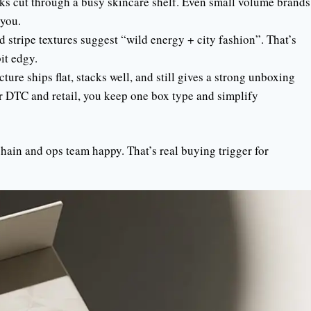
ks cut through a busy skincare shelf. Even small volume brands
you.
stripe textures suggest “wild energy + city fashion”. That’s
bit edgy.
ture ships flat, stacks well, and still gives a strong unboxing
r DTC and retail, you keep one box type and simplify
ain and ops team happy. That’s real buying trigger for