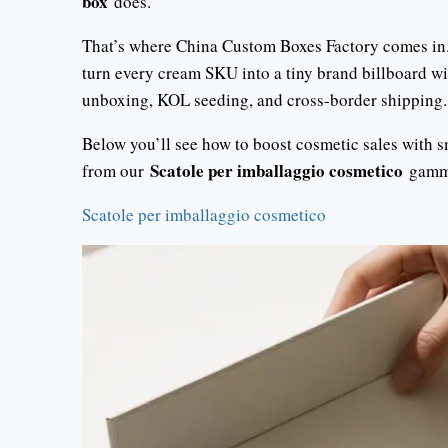
box
does.
That’s where China Custom Boxes Factory comes in
turn every cream SKU into a tiny brand billboard wit
unboxing, KOL seeding, and cross-border shipping.
Below you’ll see how to boost cosmetic sales with 
Scatole per imballaggio cosmetico
from our
gamm
Scatole per imballaggio cosmetico