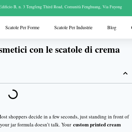
Edificio B, n. 3 Tengfeng Third Road, Comunità Fenghuang, Via Fuyong
Scatole Per Forme
Scatole Per Industrie
Blog
smetici con le scatole di crema
ost shoppers decide in a few seconds, just standing in front of
custom printed cream
 your jar formula doesn’t talk. Your