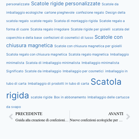
Scatole rigide personalizzate
personalizzate
Scatole da
imballaggio ecologiche
cartone pieghevole
confezione regalo
Design della
scatola regalo
scatole regalo
Scatola di montaggio rigida
Scatole regalo a
forma di cuore
Scatola regalo irregolare
Scatole rigide per gioielli
scatola del
Scatole con
coperchio e della base
confezioni di cosmetici di lusso
chiusura magnetica
Scatole con chiusura magnetica per gioielli
Scatola regalo con chiusura magnetica
Scatola regalo magnetica
Imballaggio
minimalista
Scatola di imballaggio minimalista
Imballaggio minimalista
Significato
Scatole da imballaggio
Imballaggio per cosmetici
imballaggio in
Scatola
tubo di carta
Imballaggio di prodotti in tubo di carta
rigida
scatole rigide
Box in abbonamento
Imballaggio delle cartucce
da svapo
PRECEDENTE
AVANTI
Guida alla creazione di confezioni per candele di grande effetto
Nuove confezioni ecologiche per candele di compleanno e di gala