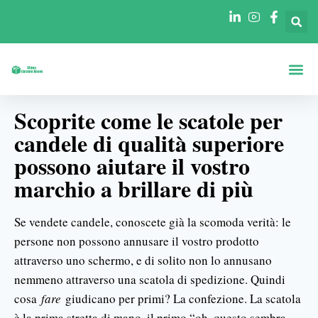
Scatole Per For
Scatole Per In
Scoprite come le scatole per
candele di qualità superiore
possono aiutare il vostro
marchio a brillare di più
Se vendete candele, conoscete già la scomoda verità: le
persone non possono annusare il vostro prodotto
attraverso uno schermo, e di solito non lo annusano
nemmeno attraverso una scatola di spedizione. Quindi
cosa
fare
giudicano per primi? La confezione. La scatola
è la prima stretta di mano, il primo “oh, questo sembra