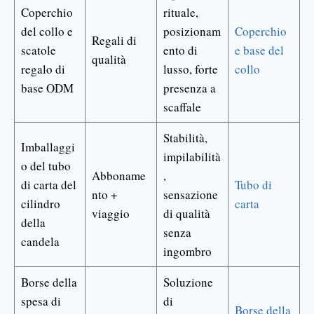
Coperchio
rituale,
del collo e
posizionam
Coperchio
Regali di
scatole
ento di
e base del
qualità
regalo di
lusso, forte
collo
base ODM
presenza a
scaffale
Stabilità,
Imballaggi
impilabilità
o del tubo
Abboname
,
di carta del
Tubo di
nto +
sensazione
cilindro
carta
viaggio
di qualità
della
senza
candela
ingombro
Borse della
Soluzione
spesa di
di
Borse della