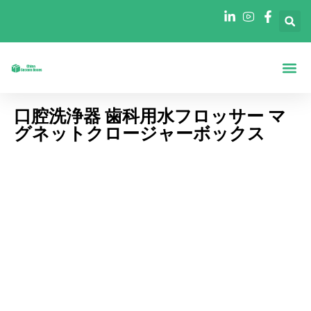
ホーム
について
形状別ボックス
産業別ボックス
ブログ
連絡先
口腔洗浄器 歯科用水フロッサー マ
グネットクロージャーボックス