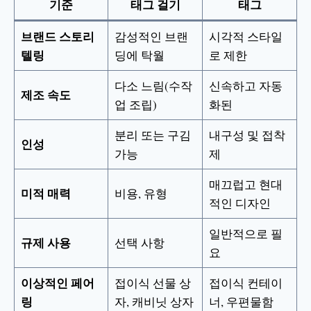
기준
태그 걸기
태그
브랜드 스토리
감성적인 브랜
시각적 스타일
텔링
딩에 탁월
로 제한
다소 느림(수작
신속하고 자동
제조 속도
업 조립)
화된
분리 또는 구김
내구성 및 접착
인성
가능
제
매끄럽고 현대
미적 매력
비용, 유형
적인 디자인
일반적으로 필
규제 사용
선택 사항
요
이상적인 페어
접이식 선물 상
접이식 컨테이
링
자, 캐비닛 상자
너, 우편물함