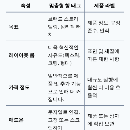
속성
맞춤형 행 태그
제품 라벨
브랜드 스토리
제품 정보, 규정
목표
텔링, 심리적 터
준수, 인식
치
더욱 혁신적인
표면 및 재질에
레이아웃 룸
자유도(텍스처,
따른 제한 사항
코팅, 형태)
일반적으로 제
대규모 실행에
품 및 추가 기능
가격 정도
훨씬 더 비용 효
으로 인해 더 커
율적
집니다.
문자열로 연결,
제품 또는 상자
애드온
고정 또는 스크
에 직접 보관
랩하기