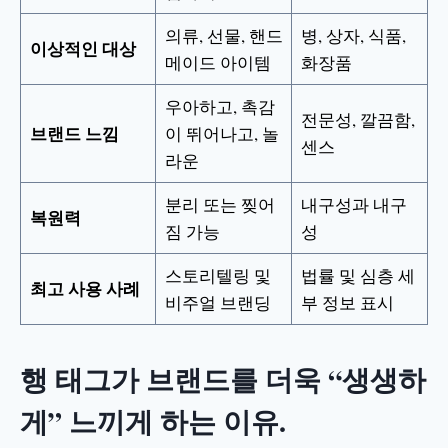
의류, 선물, 핸드
병, 상자, 식품,
이상적인 대상
메이드 아이템
화장품
우아하고, 촉감
전문성, 깔끔함,
브랜드 느낌
이 뛰어나고, 놀
센스
라운
분리 또는 찢어
내구성과 내구
복원력
짐 가능
성
스토리텔링 및
법률 및 심층 세
최고 사용 사례
비주얼 브랜딩
부 정보 표시
행 태그가 브랜드를 더욱 “생생하
게” 느끼게 하는 이유.