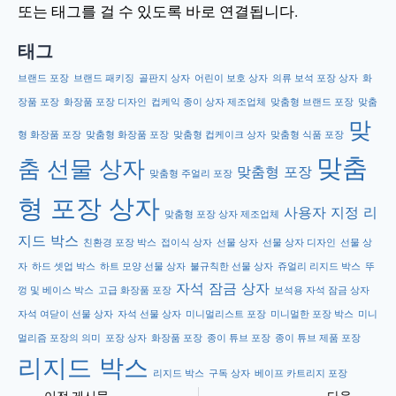
또는 태그를 걸 수 있도록 바로 연결됩니다.
태그
브랜드 포장
브랜드 패키징
골판지 상자
어린이 보호 상자
의류 보석 포장 상자
화
장품 포장
화장품 포장 디자인
컵케익 종이 상자 제조업체
맞춤형 브랜드 포장
맞춤
맞
형 화장품 포장
맞춤형 화장품 포장
맞춤형 컵케이크 상자
맞춤형 식품 포장
맞춤
춤 선물 상자
맞춤형 포장
맞춤형 주얼리 포장
형 포장 상자
사용자 지정 리
맞춤형 포장 상자 제조업체
지드 박스
친환경 포장 박스
접이식 상자
선물 상자
선물 상자 디자인
선물 상
자
하드 셋업 박스
하트 모양 선물 상자
불규칙한 선물 상자
쥬얼리 리지드 박스
뚜
자석 잠금 상자
껑 및 베이스 박스
고급 화장품 포장
보석용 자석 잠금 상자
자석 여닫이 선물 상자
자석 선물 상자
미니멀리스트 포장
미니멀한 포장 박스
미니
멀리즘 포장의 의미
포장 상자
화장품 포장
종이 튜브 포장
종이 튜브 제품 포장
리지드 박스
리지드 박스
구독 상자
베이프 카트리지 포장
이전 게시물
다음