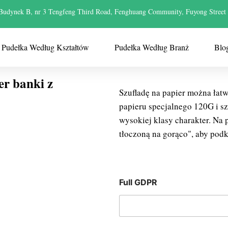
Budynek B, nr 3 Tengfeng Third Road, Fenghuang Community, Fuyong Street
Pudełka Według Kształtów
Pudełka Według Branż
Blo
er banki z
Szufladę na papier można łat
papieru specjalnego 120G i sza
wysokiej klasy charakter. Na 
tłoczoną na gorąco", aby podkr
Full GDPR