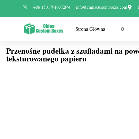
+86 15017910372
info@chinacustomboxes.com
Strona Główna
O
Przenośne pudełka z szufladami na pow
teksturowanego papieru