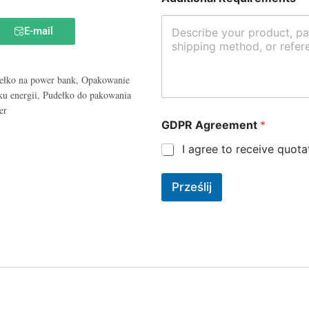
E-mail
ełko na power bank
,
Opakowanie
u energii
,
Pudełko do pakowania
er
GDPR Agreement
*
I agree to receive quot
Prześlij