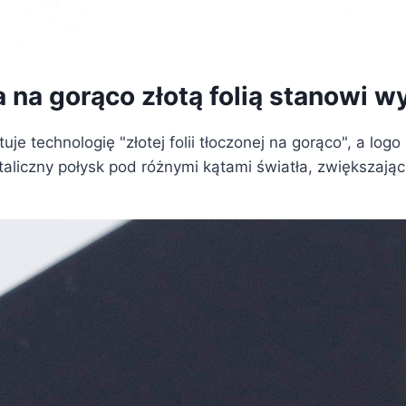
a na gorąco złotą folią stanowi 
je technologię "złotej folii tłoczonej na gorąco", a lo
metaliczny połysk pod różnymi kątami światła, zwiększaj