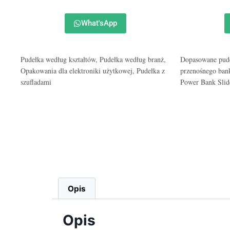
What'sApp
Pudełka według kształtów
,
Pudełka według branż
,
Dopasowane pud
Opakowania dla elektroniki użytkowej
,
Pudełka z
przenośnego bank
szufladami
Power Bank Slid
Opis
Opis