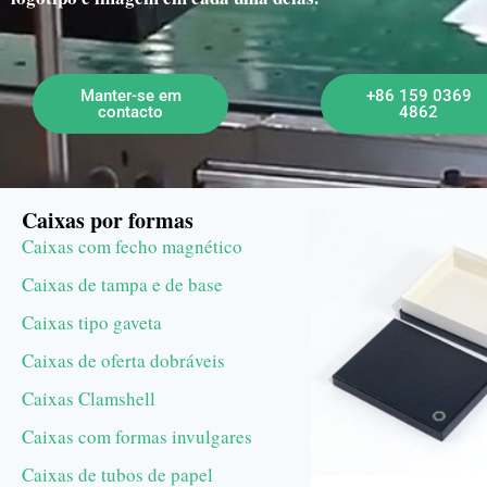
Manter-se em
+86 159 0369
contacto
4862
Caixas por formas
Caixas com fecho magnético
Caixas de tampa e de base
Caixas tipo gaveta
Caixas de oferta dobráveis
Caixas Clamshell
Caixas com formas invulgares
Caixas de tubos de papel