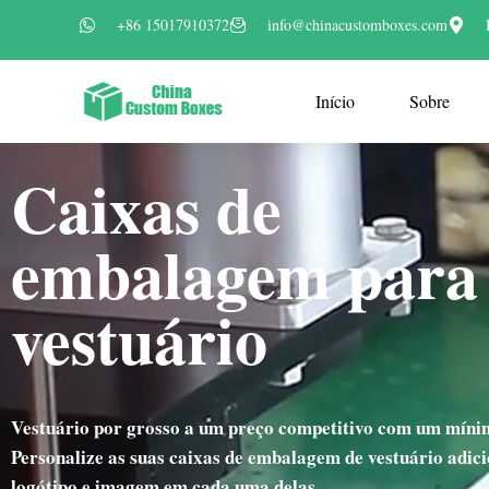
+86 15017910372
info@chinacustomboxes.com
Início
Sobre
Caixas de
embalagem para
vestuário
Vestuário por grosso a um preço competitivo com um mínim
Personalize as suas caixas de embalagem de vestuário adic
logótipo e imagem em cada uma delas.