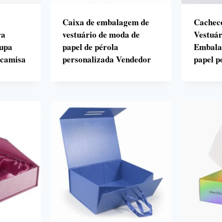
Caixa de embalagem de
Cachecó
ra
vestuário de moda de
Vestuár
oupa
papel de pérola
Embala
e camisa
personalizada Vendedor
papel p