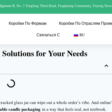
Здание B, No. 3 Tengfeng Third Road, Fenghuang Community, Fuyong Stree
Коробки По Формам
Коробки По Отраслям Про
Связаться С
RU
Solutions for Your Needs
 cracked glass jar can wipe out a whole order’s vibe. And online
able candle packaging
in a way that feels real, not textbook.