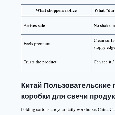
What shoppers notice
What “dura
Arrives safe
No shake, n
Clean surfa
Feels premium
sloppy edg
Trusts the product
Can see it /
Китай Пользовательские 
коробки для свечи проду
Folding cartons are your daily workhorse. China C