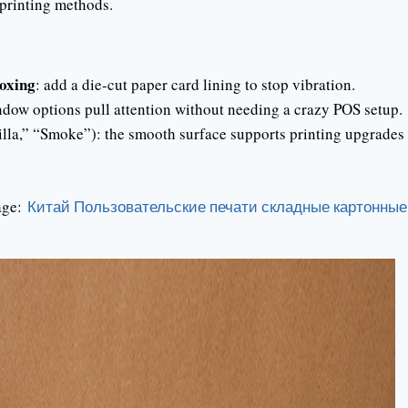
 printing methods.
boxing
: add a die-cut paper card lining to stop vibration.
dow options pull attention without needing a crazy POS setup.
lla,” “Smoke”): the smooth surface supports printing upgrades
page:
Китай Пользовательские печати складные картонные