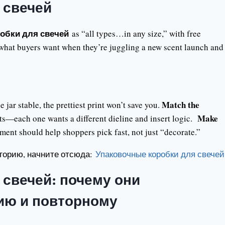
 свечей
обки для свечей
as “all types…in any size,” with free
 what buyers want when they’re juggling a new scent launch and
Match the
e jar stable, the prettiest print won’t save you.
Make
ets—each one wants a different dieline and insert logic.
ment should help shoppers pick fast, not just “decorate.”
егорию, начните отсюда:
Упаковочные коробки для свечей
 свечей: почему они
ию и повторному