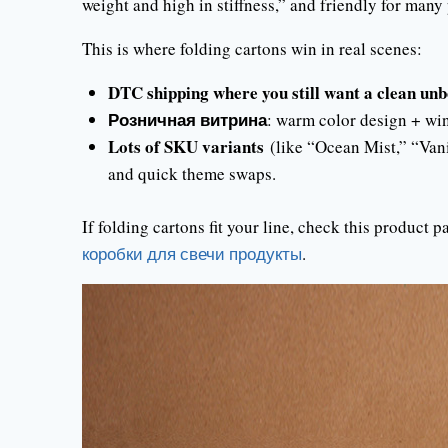
weight and high in stiffness,” and friendly for many
This is where folding cartons win in real scenes:
DTC shipping where you still want a clean un
Розничная витрина
: warm color design + win
Lots of SKU variants
(like “Ocean Mist,” “Vani
and quick theme swaps.
If folding cartons fit your line, check this product 
коробки для свечи продукты
.