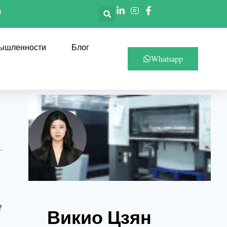
t
мышленности
Блог
Whatsapp
?
Викио Цзян