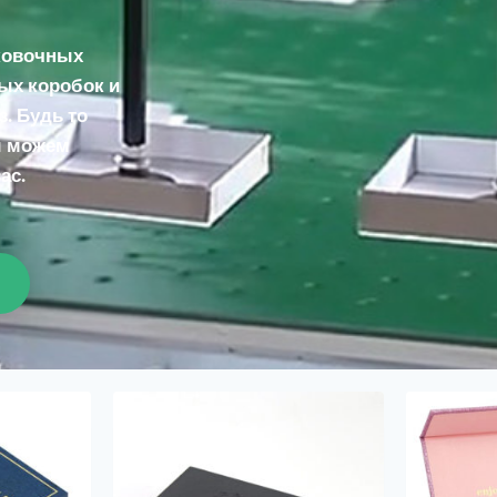
ковочных
ых коробок и
. Будь то
мы можем
ас.