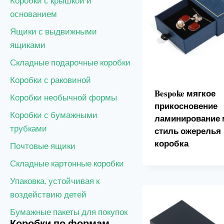
Коробки с крышкой и
основанием
Ящики с выдвижными
ящиками
Складные подарочные коробки
Коробки с раковиной
Bespoke мягкое
Коробки необычной формы
прикосновение
Коробки с бумажными
ламинирование 
трубками
стиль ожерелья
коробка
Почтовые ящики
Складные картонные коробки
Упаковка, устойчивая к
воздействию детей
Бумажные пакеты для покупок
Коробки по формам