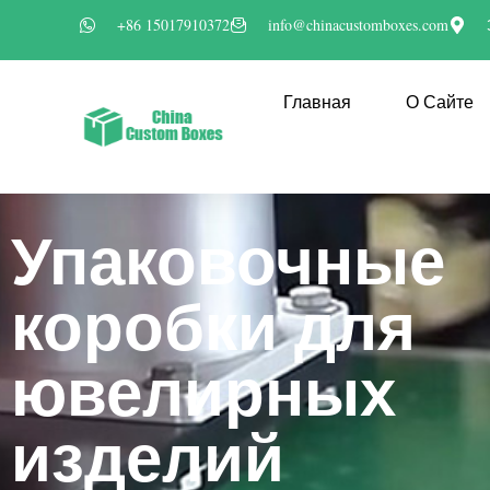
+86 15017910372
info@chinacustomboxes.com
Главная
О Сайте
Упаковочные
коробки для
ювелирных
изделий