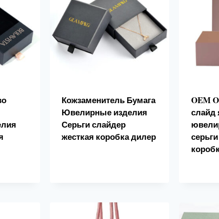
во
Кожзаменитель Бумага
OEM O
Ювелирные изделия
слайд 
елия
Серьги слайдер
ювели
я
жесткая коробка дилер
серьг
я
короб