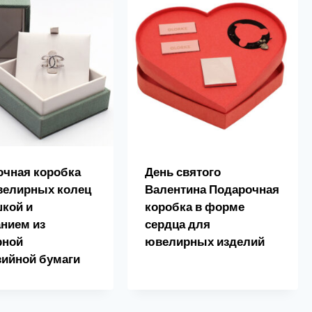
очная коробка
День святого
велирных колец
Валентина Подарочная
кой и
коробка в форме
нием из
сердца для
рной
ювелирных изделий
зийной бумаги