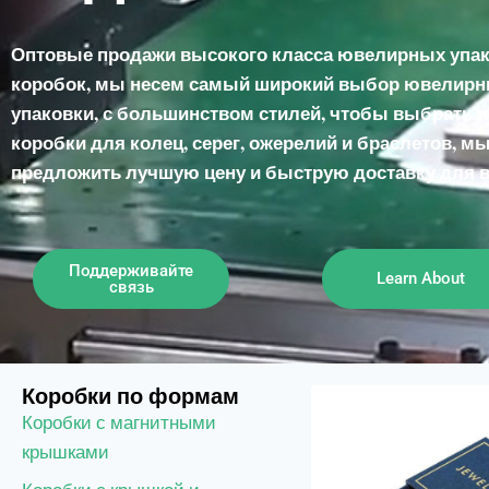
Оптовые продажи высокого класса ювелирных упа
коробок, мы несем самый широкий выбор ювелирн
упаковки, с большинством стилей, чтобы выбрать из
коробки для колец, серег, ожерелий и браслетов, 
предложить лучшую цену и быструю доставку для в
Поддерживайте
Learn About
связь
Коробки по формам
Коробки с магнитными
крышками