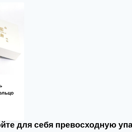
ь
кольцо
йте для себя превосходную уп