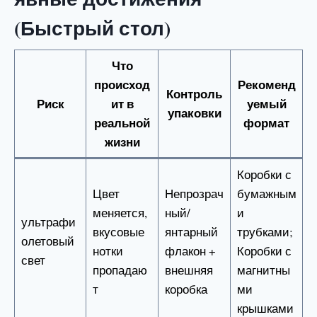
(Быстрый стол)
Что
происход
Рекоменд
Контроль
Риск
ит в
уемый
упаковки
реальной
формат
жизни
Коробки с
Цвет
Непрозрач
бумажным
меняется,
ный/
и
ультрафи
вкусовые
янтарный
трубками;
олетовый
нотки
флакон +
Коробки с
свет
пропадаю
внешняя
магнитны
т
коробка
ми
крышками