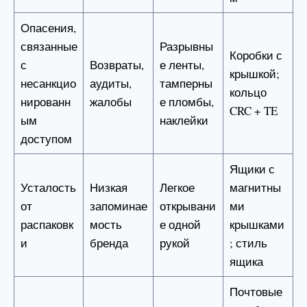
Опасения,
связанные
Разрывны
Коробки с
с
Возвраты,
е ленты,
крышкой;
несанкцио
аудиты,
тамперны
кольцо
нированн
жалобы
е пломбы,
CRC + TE
ым
наклейки
доступом
Ящики с
Усталость
Низкая
Легкое
магнитны
от
запоминае
открывани
ми
распаковк
мость
е одной
крышками
и
бренда
рукой
; стиль
ящика
Почтовые