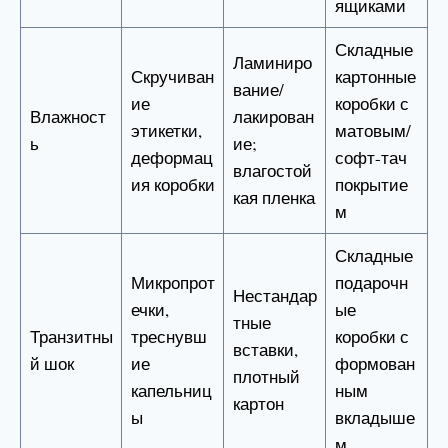
ящиками
Складные
Ламиниро
Скручиван
картонные
вание/
ие
коробки с
Влажност
лакирован
этикетки,
матовым/
ь
ие;
деформац
софт-тач
влагостой
ия коробки
покрытие
кая пленка
м
Складные
Микропрот
подарочн
Нестандар
ечки,
ые
тные
Транзитны
треснувш
коробки с
вставки,
й шок
ие
формован
плотный
капельниц
ным
картон
ы
вкладыше
м