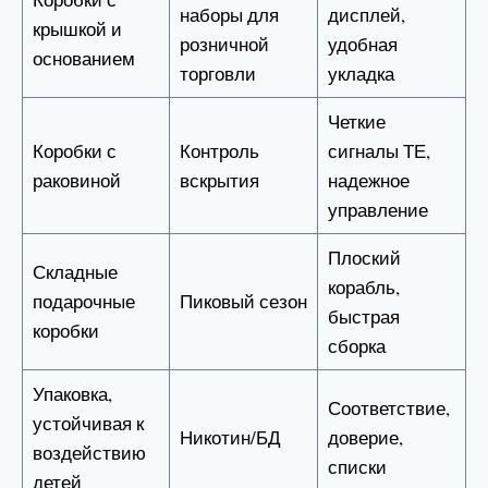
наборы для
дисплей,
крышкой и
розничной
удобная
основанием
торговли
укладка
Четкие
Коробки с
Контроль
сигналы ТЕ,
раковиной
вскрытия
надежное
управление
Плоский
Складные
корабль,
подарочные
Пиковый сезон
быстрая
коробки
сборка
Упаковка,
Соответствие,
устойчивая к
Никотин/БД
доверие,
воздействию
списки
детей