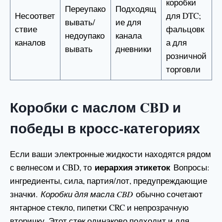
коробки
Переупако
Подходящ
Несоответ
для DTC;
вывать/
ие для
ствие
фальцовк
недоупако
канала
каналов
а для
вывать
дневники
розничной
торговли
Коробки с маслом CBD и
победы в кросс-категориях
Если ваши электронные жидкости находятся рядом
иерархия этикеток
с велнесом и CBD, то
Вопросы:
ингредиенты, сила, партия/лот, предупреждающие
значки.
Коробки для масла CBD
обычно сочетают
янтарное стекло, пипетки CRC и непрозрачную
вторичку. Этот стек одинаково подходит и для