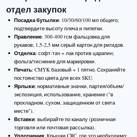
отдел закупок
Посадка бутылки
: 10/30/60/100 мл общего;
подтвердите высоту плеча и пипетки.
Правление
: 300-400 гсм фальцовка для
рукавов; 1,5-2,5 мм серый картон для ригидов.
Отделка
: софт-тач + лак против царапин;
фольга/тиснение для маркировки.
Печать
: CMYK базовый + 1 пятно. Сохраняйте
постоянство цвета для всех SKU.
Ярлыки
: нормативные значки, партия/объем/
экспозиция, использование, хранение ("в
прохладном, сухом, защищенном от света
месте").
Вставки
: выбирайте по каналу (розничная
торговля или почтовая рассылка).
Уплотнения
: Крышки CRC, где это необходимо;