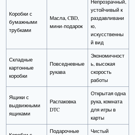
Непрозрачный,
устойчивый к
Коробки с
Масла, CBD,
раздавливани
бумажными
мини-подарок
ю,
трубками
искусственны
й вид
Экономичност
Складные
Повседневные
ь, высокая
картонные
рукава
скорость
коробки
работы
Открытая одна
Ящики с
Распаковка
рука, комната
выдвижными
DTC
для игры в
ящиками
карты
Подарочные
Чистый
Коробки с