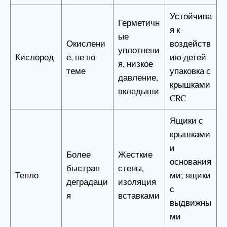
Устойчива
Герметичн
я к
ые
Окислени
воздейств
уплотнени
Кислород
е, не по
ию детей
я, низкое
теме
упаковка с
давление,
крышками
вкладыши
CRC
Ящики с
крышками
и
Более
Жесткие
основания
быстрая
стены,
Тепло
ми; ящики
деградаци
изоляция
с
я
вставками
выдвижны
ми