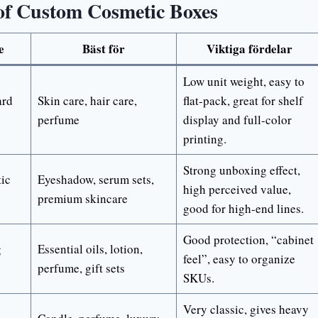
 of Custom Cosmetic Boxes
e
Bäst för
Viktiga fördelar
Low unit weight, easy to
ard
Skin care, hair care,
flat-pack, great for shelf
perfume
display and full-color
printing.
Strong unboxing effect,
ic
Eyeshadow, serum sets,
high perceived value,
premium skincare
good for high-end lines.
Good protection, “cabinet
g
Essential oils, lotion,
feel”, easy to organize
perfume, gift sets
SKUs.
Very classic, gives heavy