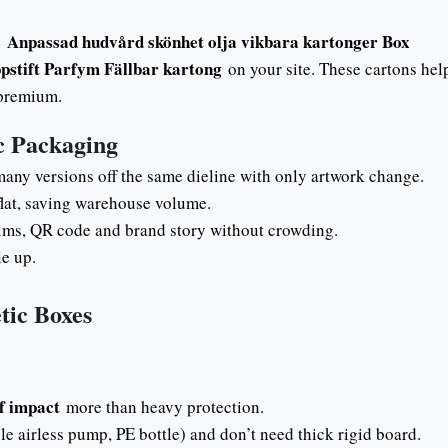
Anpassad hudvård skönhet olja vikbara kartonger Box
e
stift Parfym Fällbar kartong
on your site. These cartons hel
 premium.
c Packaging
any versions off the same dieline with only artwork change.
flat, saving warehouse volume.
laims, QR code and brand story without crowding.
e up.
tic Boxes
f impact
more than heavy protection.
le airless pump, PE bottle) and don’t need thick rigid board.