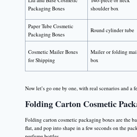
Lid and Base Cosmetic
Two-piece or neck
Packaging Boxes
shoulder box
Paper Tube Cosmetic
Round cylinder tube
Packaging Boxes
Cosmetic Mailer Boxes
Mailer or folding mai
for Shipping
box
Now let’s go one by one, with real scenarios and a f
Folding Carton Cosmetic Pack
Folding carton cosmetic packaging boxes are the ba
flat, and pop into shape in a few seconds on the pack
perfume bottles.