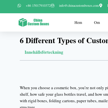
+86 15017910372
info@chinacustomboxes.com
Hem
Om
6 Different Types of Cust
Innehållsförteckning
When you choose a cosmetic box, you’re not only pi
shelf, how safe your glass bottles travel, and how 
with rigid boxes, folding cartons, paper tubes, mai
structure.