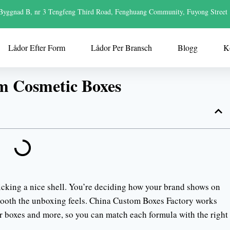
Byggnad B, nr 3 Tengfeng Third Road, Fenghuang Community, Fuyong Street
Lådor Efter Form
Lådor Per Bransch
Blogg
K
om Cosmetic Boxes
cking a nice shell. You’re deciding how your brand shows on
smooth the unboxing feels. China Custom Boxes Factory works
ler boxes and more, so you can match each formula with the right