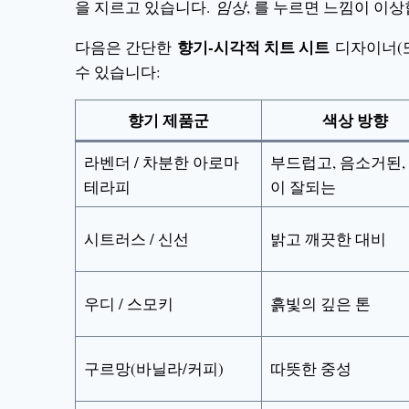
을 지르고 있습니다.
임상
, 를 누르면 느낌이 이상
향기-시각적 치트 시트
다음은 간단한
디자이너(또
수 있습니다:
향기 제품군
색상 방향
라벤더 / 차분한 아로마
부드럽고, 음소거된,
테라피
이 잘되는
시트러스 / 신선
밝고 깨끗한 대비
우디 / 스모키
흙빛의 깊은 톤
구르망(바닐라/커피)
따뜻한 중성