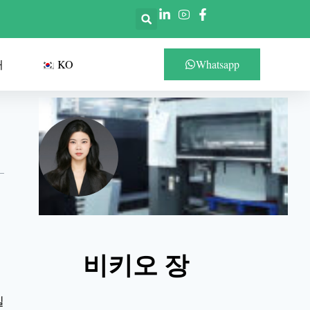
처
KO
Whatsapp
비키오 장
실