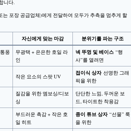
합니다.
는 포장 공급업체)에게 전달하여 모두가 추측을 멈추게 할
자신에게 맞는 마감
분위기를 파는 구조
넥 뚜껑 및 베이스
 통풍
무광택 + 은은한 호일 라
“행
인
사”를 열려면
접이식 상자
선명한 그래
작은 요소의 스팟 UV
픽을 위한
질감을 위한 엠보싱/디보
단단한 느낌, 두꺼운 보
싱
드, 타이트한 착용감
종이 튜브 상자
부드러운 촉감 + 작은 호
“선물” 룩
일 히트
을 위한