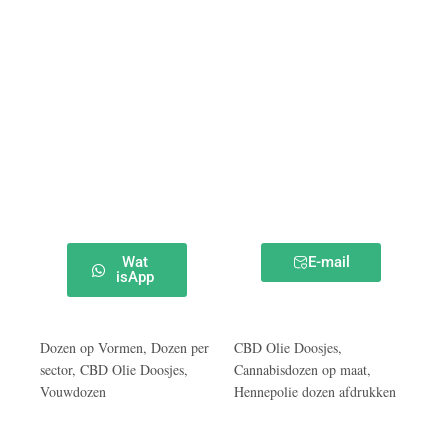
Wat
E-mail
isApp
Dozen op Vormen
,
Dozen per
CBD Olie Doosjes
,
sector
,
CBD Olie Doosjes
,
Cannabisdozen op maat
,
Vouwdozen
Hennepolie dozen afdrukken