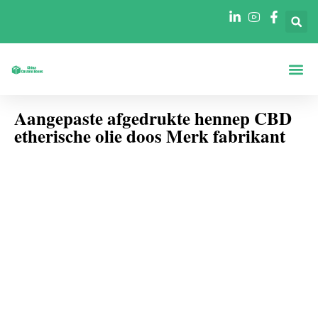
Dozen Op Vo
Dozen Per Secto
Neem Contact O
Aangepaste afgedrukte hennep CBD
etherische olie doos Merk fabrikant