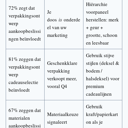
Hiërarchie
72% zegt dat
Je
voorpaneel
verpakkingsont
doos
is
onderde
herstellen: merk
werp
el van uw
+ geur +
aankoopbeslissi
marketing
grootte, schoon
ngen beïnvloedt
en leesbaar
Gebruik stijve
81% zeggen dat
Geschenkklare
stijlen (deksel &
verpakkingsont
verpakking
bodem /
werp
verkoopt meer,
halsdeksel) voor
cadeauselectie
vooral Q4
premium
beïnvloedt
cadeaulijnen
Gebruik
67% zeggen dat
Materiaalkeuze
kraft/papierkart
materialen
signaleert
on als je
aankoopbeslissi