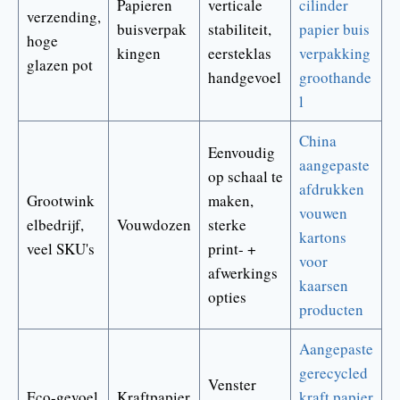
Papieren
verticale
cilinder
verzending,
buisverpak
stabiliteit,
papier buis
hoge
kingen
eersteklas
verpakking
glazen pot
handgevoel
groothande
l
China
Eenvoudig
aangepaste
op schaal te
afdrukken
Grootwink
maken,
vouwen
elbedrijf,
Vouwdozen
sterke
kartons
veel SKU's
print- +
voor
afwerkings
kaarsen
opties
producten
Aangepaste
gerecycled
Venster
Eco-gevoel
Kraftpapier
kraft papier