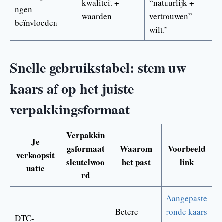
kwaliteit +
“natuurlijk +
ngen
waarden
vertrouwen”
beïnvloeden
wilt.”
Snelle gebruikstabel: stem uw
kaars af op het juiste
verpakkingsformaat
Verpakkin
Je
gsformaat
Waarom
Voorbeeld
verkoopsit
sleutelwoo
het past
link
uatie
rd
Aangepaste
Betere
ronde kaars
DTC-