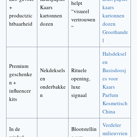
helpt
+
Kaars
kaars
“visueel
productzic
kartonnen
kartonnen
vertrouwen
htbaarheid
dozen
dozen
”
Groothande
l
Halsdeksel
en
Premium
Nekdeksels
Rituele
Basisdoosj
geschenke
en
opening,
es voor
n +
onderbakke
luxe
Kaars
influencer
n
signaal
Parfum
kits
Kosmetisch
China
Verdeler
In de
Blootstellin
milieuvrien