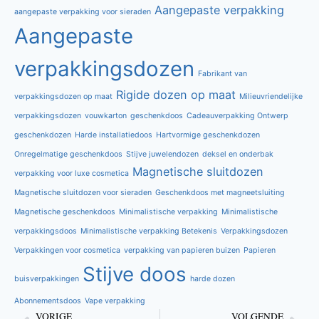
Aangepaste verpakking
aangepaste verpakking voor sieraden
Aangepaste
verpakkingsdozen
Fabrikant van
Rigide dozen op maat
verpakkingsdozen op maat
Milieuvriendelijke
verpakkingsdozen
vouwkarton
geschenkdoos
Cadeauverpakking Ontwerp
geschenkdozen
Harde installatiedoos
Hartvormige geschenkdozen
Onregelmatige geschenkdoos
Stijve juwelendozen
deksel en onderbak
Magnetische sluitdozen
verpakking voor luxe cosmetica
Magnetische sluitdozen voor sieraden
Geschenkdoos met magneetsluiting
Magnetische geschenkdoos
Minimalistische verpakking
Minimalistische
verpakkingsdoos
Minimalistische verpakking Betekenis
Verpakkingsdozen
Verpakkingen voor cosmetica
verpakking van papieren buizen
Papieren
Stijve doos
buisverpakkingen
harde dozen
Abonnementsdoos
Vape verpakking
VORIGE
VOLGENDE