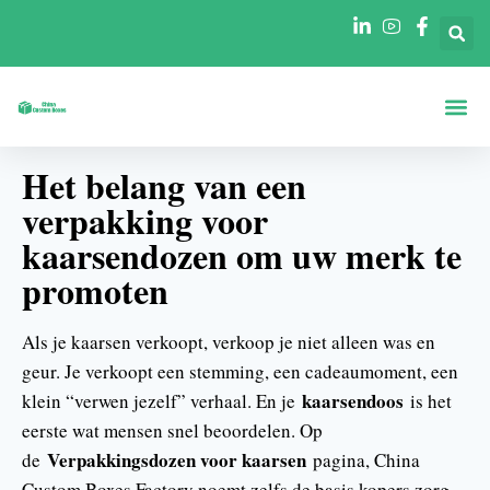
Dozen Op Vo
Dozen Per Secto
Neem Contact O
Het belang van een
verpakking voor
kaarsendozen om uw merk te
promoten
Als je kaarsen verkoopt, verkoop je niet alleen was en
geur. Je verkoopt een stemming, een cadeaumoment, een
kaarsendoos
klein “verwen jezelf” verhaal. En je
is het
eerste wat mensen snel beoordelen. Op
Verpakkingsdozen voor kaarsen
de
pagina, China
Custom Boxes Factory noemt zelfs de basis kopers zorg