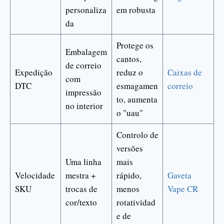
personaliza
em robusta
da
Protege os
Embalagem
cantos,
de correio
Expedição
reduz o
Caixas de
com
DTC
esmagamen
correio
impressão
to, aumenta
no interior
o "uau"
Controlo de
versões
Uma linha
mais
Velocidade
mestra +
rápido,
Gaveta
SKU
trocas de
menos
Vape CR
cor/texto
rotatividad
e de