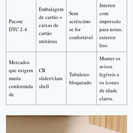
Interior
Embalagem
Sem
com
de cartão +
Pacote
acréscimo
impressão
caixas de
DTC 2-4
se for
para notas,
cartão
confortável
exterior
unitárias
liso.
Manter os
Mercados
avisos
que exigem
CR
Tabuleiro
legíveis e
muita
slider/clam
bloqueado
os ícones
conformida
shell
de idade
de
claros.