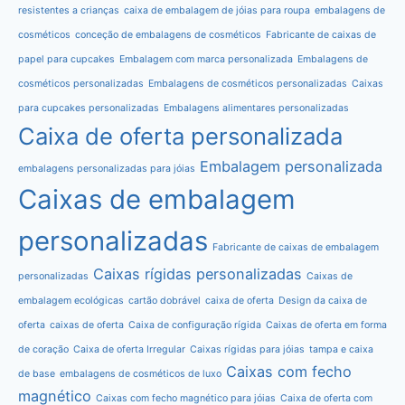
resistentes a crianças
caixa de embalagem de jóias para roupa
embalagens de
cosméticos
conceção de embalagens de cosméticos
Fabricante de caixas de
papel para cupcakes
Embalagem com marca personalizada
Embalagens de
cosméticos personalizadas
Embalagens de cosméticos personalizadas
Caixas
para cupcakes personalizadas
Embalagens alimentares personalizadas
Caixa de oferta personalizada
Embalagem personalizada
embalagens personalizadas para jóias
Caixas de embalagem
personalizadas
Fabricante de caixas de embalagem
Caixas rígidas personalizadas
personalizadas
Caixas de
embalagem ecológicas
cartão dobrável
caixa de oferta
Design da caixa de
oferta
caixas de oferta
Caixa de configuração rígida
Caixas de oferta em forma
de coração
Caixa de oferta Irregular
Caixas rígidas para jóias
tampa e caixa
Caixas com fecho
de base
embalagens de cosméticos de luxo
magnético
Caixas com fecho magnético para jóias
Caixa de oferta com