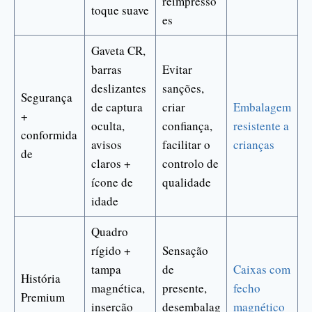
reimpressõ
toque suave
es
Gaveta CR,
barras
Evitar
deslizantes
sanções,
Segurança
de captura
criar
Embalagem
+
oculta,
confiança,
resistente a
conformida
avisos
facilitar o
crianças
de
claros +
controlo de
ícone de
qualidade
idade
Quadro
rígido +
Sensação
tampa
de
Caixas com
História
magnética,
presente,
fecho
Premium
inserção
desembalag
magnético