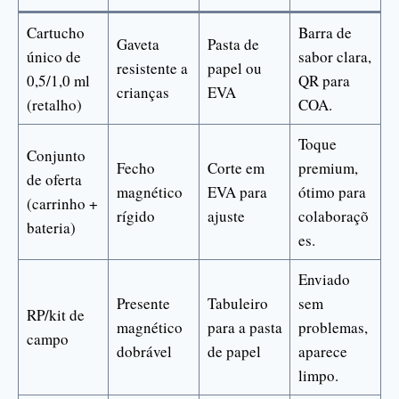
Cartucho
Barra de
Gaveta
Pasta de
único de
sabor clara,
resistente a
papel ou
0,5/1,0 ml
QR para
crianças
EVA
(retalho)
COA.
Toque
Conjunto
Fecho
Corte em
premium,
de oferta
magnético
EVA para
ótimo para
(carrinho +
rígido
ajuste
colaboraçõ
bateria)
es.
Enviado
Presente
Tabuleiro
sem
RP/kit de
magnético
para a pasta
problemas,
campo
dobrável
de papel
aparece
limpo.