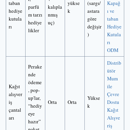
taban
yükse
(sargı/
Kapağ
parfü
kalıpla
hediye
k
astara
ı ve
m tarzı
nmış
kutula
göre
taban
hediye
uç)
rı
değişir
Hediye
likler
)
Kutula
rı
ODM
Distrib
Perake
ütör
nde
Mum
ödeme
Kağıt
ile
, pop-
alışver
Çevre
up'lar,
Yükse
iş
Orta
Orta
Dostu
“hediy
k
çantal
Kağıt
eye
arı
Alışve
hazır”
riş
paket