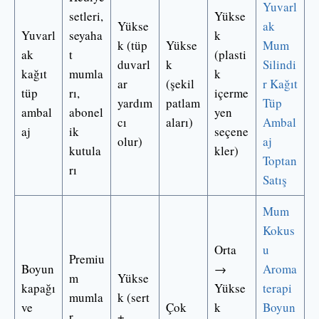
Yuvarl
setleri,
Yükse
Yükse
ak
Yuvarl
seyaha
k
k (tüp
Yükse
Mum
ak
t
(plasti
duvarl
k
Silindi
kağıt
mumla
k
ar
(şekil
r Kağıt
tüp
rı,
içerme
yardım
patlam
Tüp
ambal
abonel
yen
cı
aları)
Ambal
aj
ik
seçene
olur)
aj
kutula
kler)
Toptan
rı
Satış
Mum
Kokus
Orta
u
Premiu
Boyun
→
Aroma
m
Yükse
kapağı
Yükse
terapi
mumla
k (sert
ve
Çok
k
Boyun
r,
+