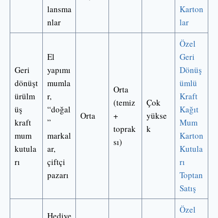
lansma
Karton
nlar
lar
Özel
El
Geri
Geri
yapımı
Dönüş
dönüşt
mumla
ümlü
Orta
ürülm
r,
Kraft
(temiz
Çok
üş
“doğal
Kağıt
Orta
+
yükse
kraft
”
Mum
toprak
k
mum
markal
Karton
sı)
kutula
ar,
Kutula
rı
çiftçi
rı
pazarı
Toptan
Satış
Özel
Hediye