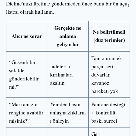
Dieline'ınızı üretime göndermeden önce bunu bir ön uçuş
listesi olarak kullanın.
Gerçekte ne
Ne belirtilmeli
Alıcı ne sorar
anlama
(düz terimler)
geliyorlar
Tam oturan ek
“Güvenli bir
İadeleri +
parça, sert
şekilde
kırılmaları
duvarlar,
gönderilebilir
azaltın
kavanoz
mi?”
hareketi yok
“Markamızın
Yeniden basım
Pantone desteği
rengine uyabilir
anlaşmazlıkların
+ kontrollü
misiniz?”
ı önleyin
baskı süreci
Geri