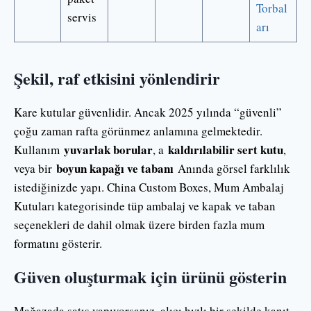
Torbal
servis
arı
Şekil, raf etkisini yönlendirir
Kare kutular güvenlidir. Ancak 2025 yılında “güvenli”
çoğu zaman rafta görünmez anlamına gelmektedir.
yuvarlak borular
kaldırılabilir sert kutu
Kullanım
, a
,
boyun kapağı ve tabanı
veya bir
Anında görsel farklılık
istediğinizde yapı. China Custom Boxes, Mum Ambalaj
Kutuları kategorisinde tüp ambalaj ve kapak ve taban
seçenekleri de dahil olmak üzere birden fazla mum
formatını gösterir.
Güven oluşturmak için ürünü gösterin
Mağazada satış yapıyorsanız, alıcı hızlı bir şekilde kanıt