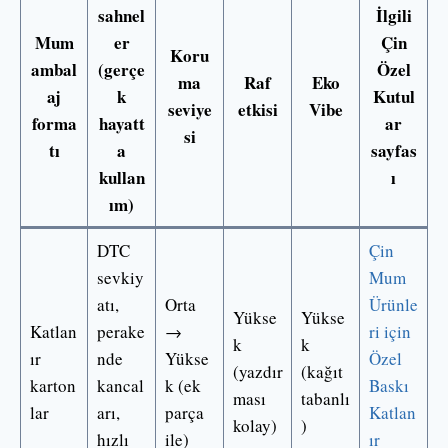
sahnel
İlgili
Mum
er
Çin
Koru
ambal
(gerçe
Özel
ma
Raf
Eko
aj
k
Kutul
seviye
etkisi
Vibe
forma
hayatt
ar
si
tı
a
sayfas
kullan
ı
ım)
DTC
Çin
sevkiy
Mum
atı,
Orta
Ürünle
Yükse
Yükse
Katlan
perake
→
ri için
k
k
ır
nde
Yükse
Özel
(yazdır
(kağıt
karton
kancal
k (ek
Baskı
ması
tabanlı
lar
arı,
parça
Katlan
kolay)
)
hızlı
ile)
ır