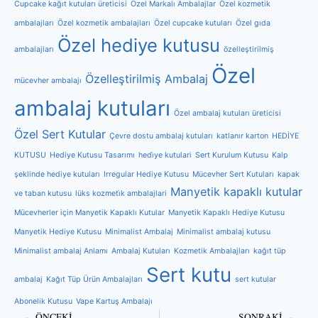
Cupcake kağıt kutuları üreticisi
Özel Markalı Ambalajlar
Özel kozmetik
ambalajları
Özel kozmetik ambalajları
Özel cupcake kutuları
Özel gıda
Özel hediye kutusu
ambalajları
özelleştirilmiş
Özel
Özelleştirilmiş Ambalaj
mücevher ambalajı
ambalaj kutuları
Özel ambalaj kutuları üreticisi
Özel Sert Kutular
Çevre dostu ambalaj kutuları
katlanır karton
HEDİYE
KUTUSU
Hediye Kutusu Tasarımı
hedi̇ye kutulari
Sert Kurulum Kutusu
Kalp
şeklinde hediye kutuları
Irregular Hediye Kutusu
Mücevher Sert Kutuları
kapak
Manyetik kapaklı kutular
ve taban kutusu
lüks kozmeti̇k ambalajlari
Mücevherler için Manyetik Kapaklı Kutular
Manyetik Kapaklı Hediye Kutusu
Manyetik Hediye Kutusu
Minimalist Ambalaj
Minimalist ambalaj kutusu
Minimalist ambalaj Anlamı
Ambalaj Kutuları
Kozmetik Ambalajları
kağıt tüp
Sert kutu
ambalaj
Kağıt Tüp Ürün Ambalajları
sert kutular
Abonelik Kutusu
Vape Kartuş Ambalajı
ÖNCEKI
SONRAKI