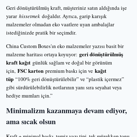
Geri dönüştürülmüş kraft, müşteriniz satın aldığında işe
yarar
hissetmek
doğaldır. Ayrıca, garip karışık
malzemeler olmadan eko vaatlere uyan ambalajlar
istediğinizde pratik bir seçimdir.
China Custom Boxes'ın eko malzemeler yazısı basit bir
geri dönüştürülmüş
malzeme haritası ortaya koyuyor:
kraft kağıt
günlük sağlam ve doğal bir görünüm
FSC karton
kağıt
için,
premium baskı için ve
tüp
“100% geri dönüştürülebilir” ve “plastik içermez”
gibi sürdürülebilirlik notlarının yanı sıra seyahat veya
hediye mumları için.”
Minimalizm kazanmaya devam ediyor,
ama sıcak olsun
Kraft + minimal baskı, temiz yazı tipi, tek mürekkep tonu