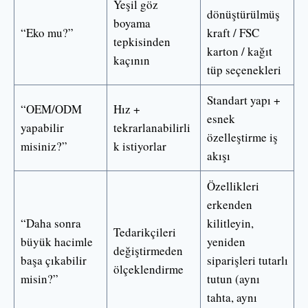
Yeşil göz
dönüştürülmüş
boyama
“Eko mu?”
kraft / FSC
tepkisinden
karton / kağıt
kaçının
tüp seçenekleri
Standart yapı +
“OEM/ODM
Hız +
esnek
yapabilir
tekrarlanabilirli
özelleştirme iş
misiniz?”
k istiyorlar
akışı
Özellikleri
erkenden
“Daha sonra
kilitleyin,
Tedarikçileri
büyük hacimle
yeniden
değiştirmeden
başa çıkabilir
siparişleri tutarlı
ölçeklendirme
misin?”
tutun (aynı
tahta, aynı