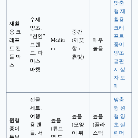
맞춤
형 재
수제
활용
재활
양초,
크래
용 크
중간
“천연”
프트
래프
Mediu
(깨끗
매우
브랜
종이
트 캔
m
함 +
높음
드, 파
양초
들 박
흙빛)
머스
골판
스
마켓
지 상
자 도
매
선물
맞춤
세트,
형 원
여행
높음
높음
형 양
원형
높음
용 캔
(모양
(플라
초 실
종이
(튜브
들, 서
이 튀
스틱
린더
튜브
벽 도