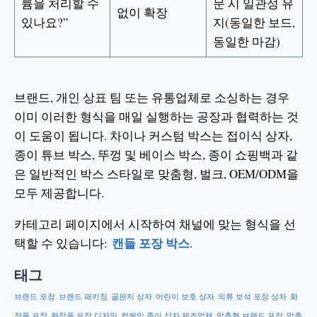
륨을 처리할 수
문 시 일관성 유
없이 확장
있나요?”
지(동일한 보드,
동일한 마감)
브랜드, 개인 상표 팀 또는 유통업체로 소싱하는 경우
이미 이러한 형식을 매일 실행하는 공장과 협력하는 것
이 도움이 됩니다. 차이나 커스텀 박스는 접이식 상자,
종이 튜브 박스, 뚜껑 및 베이스 박스, 종이 쇼핑백과 같
은 일반적인 박스 스타일로 맞춤형, 벌크, OEM/ODM을
모두 제공합니다.
카테고리 페이지에서 시작하여 채널에 맞는 형식을 선
캔들 포장 박스
택할 수 있습니다:
.
태그
브랜드 포장
브랜드 패키징
골판지 상자
어린이 보호 상자
의류 보석 포장 상자
화
장품 포장
화장품 포장 디자인
컵케익 종이 상자 제조업체
맞춤형 브랜드 포장
맞춤