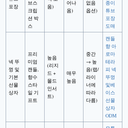
브스
어나
없음
종이
포장
움)
크립
옴)
옵션)
튜브
션 박
포장
스
도매
캔들
향 아
프리
중간
로마
높음
넥 뚜
미엄
→ 높
테라
(리지
껑 및
캔들,
음(랩/
피 넥
드 +
매우
기본
향수
라이
뚜껑
몰드
높음
선물
스타
너에
및베
인서
상자
일 기
따라
이스
트)
프트
다름)
선물
상자
ODM