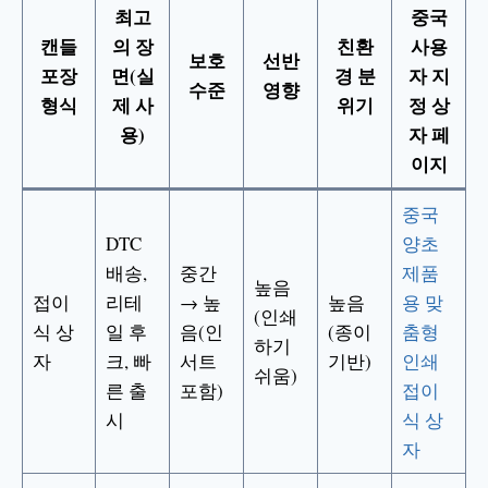
최고
중국
캔들
의 장
친환
사용
보호
선반
포장
면(실
경 분
자 지
수준
영향
형식
제 사
위기
정 상
용)
자 페
이지
중국
DTC
양초
배송,
중간
제품
높음
접이
리테
→ 높
높음
용 맞
(인쇄
식 상
일 후
음(인
(종이
춤형
하기
자
크, 빠
서트
기반)
인쇄
쉬움)
른 출
포함)
접이
시
식 상
자