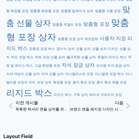
맞
형 화장품 포장
맞춤형 화장품 포장
맞춤형 컵케이크 상자
맞춤형 식품 포장
맞춤
춤 선물 상자
맞춤형 포장
맞춤형 주얼리 포장
형 포장 상자
사용자 지정 리
맞춤형 포장 상자 제조업체
지드 박스
친환경 포장 박스
접이식 상자
선물 상자
선물 상자 디자인
선물 상
자
하드 셋업 박스
하트 모양 선물 상자
불규칙한 선물 상자
쥬얼리 리지드 박스
뚜
자석 잠금 상자
껑 및 베이스 박스
고급 화장품 포장
보석용 자석 잠금 상자
자석 여닫이 선물 상자
자석 선물 상자
미니멀리스트 포장
미니멀한 포장 박스
미니
멀리즘 포장의 의미
포장 상자
화장품 포장
종이 튜브 포장
종이 튜브 제품 포장
리지드 박스
리지드 박스
구독 상자
베이프 카트리지 포장
이전 게시물
다음
독특한 럭셔리 캔들 상자를 위한 6가지 기발한 아이디어
브랜드 캔들 패키징 디자인 시 고려해야 할 사항
Layout Field