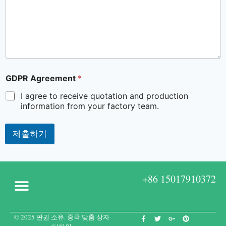
GDPR Agreement
*
I agree to receive quotation and production
information from your factory team.
제출하기
+86 15017910372
© 2025 판권 소유. 중국 맞춤 상자
정보
사용자 지정 상자
블로그
연락처