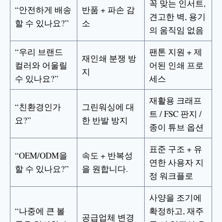
꼭 맞는 인서트,
“안전하게 배송
반품 + 파손 감
견고한 벽, 용기
할 수 있나요?”
소
의 움직임 없음
“우리 브랜드
팬톤 지원 + 제
재인쇄 분쟁 방
컬러와 어울릴
어된 인쇄 프로
지
수 있나요?”
세스
재활용 크래프
“친환경인가
그린워싱에 대
트 / FSC 판지 /
요?”
한 반발 방지
종이 튜브 옵션
표준 구조 + 유
“OEM/ODM을
속도 + 반복성
연한 사용자 지
할 수 있나요?”
을 원합니다.
정 워크플로
사양을 조기에
“나중에 큰 볼
확정하고, 재주
공급업체 변경