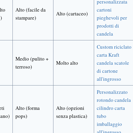
personalizzata
lto
Alto (facile da
cartoni
Alto (cartaceo)
)
stampare)
pieghevoli per
prodotti di
candela
Custom riciclato
carta Kraft
Medio (pulito +
Molto alto
candela scatole
terroso)
di cartone
all'ingrosso
Personalizzato
rotondo candela
eti
Alto (forma
Alto (opzioni
cilindro carta
tano)
pops)
senza plastica)
tubo
imballaggio
all'ingrosso