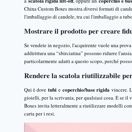
scatola rigida lift-off
coperchio e bas
a
, oppure un
China Custom Boxes mostra diversi formati di candele
l'imballaggio di candele, tra cui l'imballaggio a tub
Mostrare il prodotto per creare fid
Se vendete in negozio, l'acquirente vuole una prova i
addirittura una “sbirciatina” possono ridurre l'ansi
particolarmente adatti a questo scopo, perché posso
Rendere la scatola riutilizzabile pe
tubi
coperchio/base rigida
Qui è dove
e
vincere. La
gioielli, per la scrivania, per qualsiasi cosa. E se 
Boxes invita letteralmente a riutilizzare modelli come 
carta per i resi.