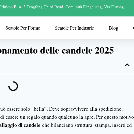
Edificio B, n. 3 Tengfeng Third Road, Comunità Fenghuang, Via Fuyong
Scatole Per Forme
Scatole Per Industrie
Blog
zionamento delle candele 2025
può essere solo “bella”. Deve sopravvivere alla spedizione,
e di essere un regalo quando qualcuno la apre. Per questo motivo
allaggio di candele
che bilanciano struttura, stampa, inserti ed