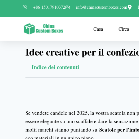
+86 15017910372
info@chinacustomboxes.com
Casa
Circa
Idee creative per il confe
Indice dei contenuti
Se vendete candele nel 2025, la vostra scatola non 
essere elegante su uno scaffale e dare la sensazion
Scatole per l'imb
molti marchi stanno puntando su
eco materiali in un unico piano.