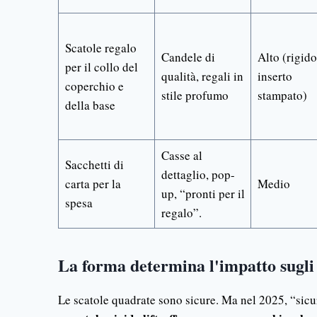
Scatole regalo
Candele di
Alto (rigido
per il collo del
qualità, regali in
inserto
coperchio e
stile profumo
stampato)
della base
Casse al
Sacchetti di
dettaglio, pop-
carta per la
Medio
up, “pronti per il
spesa
regalo”.
La forma determina l'impatto sugli 
Le scatole quadrate sono sicure. Ma nel 2025, “sicur