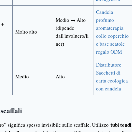
Candela
Medio → Alto
profumo
 +
(dipende
aromaterapia
Molto alto
dall'involucro/li
collo coperchio
ner)
e base scatole
regalo ODM
Distributore
Sacchetti di
Medio
Alto
carta ecologica
con candela
scaffali
tubi tondi
o” significa spesso invisibile sullo scaffale. Utilizzo