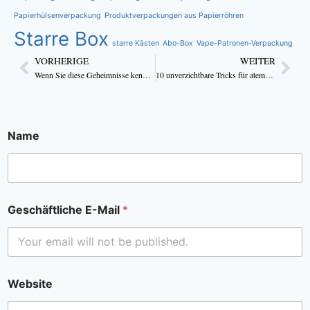
Papierhülsenverpackung
Produktverpackungen aus Papierröhren
Starre Box
starre Kästen
Abo-Box
Vape-Patronen-Verpackung
VORHERIGE
WEITER
Wenn Sie diese Geheimnisse kennen, werden Ihre individuellen Kerzenschachteln unglaublich aussehen
10 unverzichtbare Tricks für atemberaubende Designs von Kerzenschachteln
Name
Geschäftliche E-Mail
*
Website