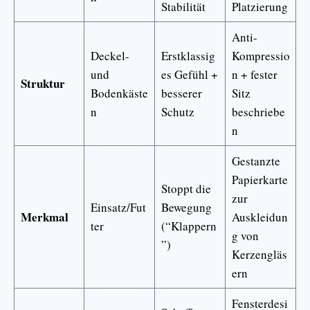
Stabilität
Platzierung
Anti-
Deckel-
Erstklassig
Kompressio
und
es Gefühl +
n + fester
Struktur
Bodenkäste
besserer
Sitz
n
Schutz
beschriebe
n
Gestanzte
Papierkarte
Stoppt die
zur
Einsatz/Fut
Bewegung
Merkmal
Auskleidun
ter
(“Klappern
g von
”)
Kerzengläs
ern
Fensterdesi