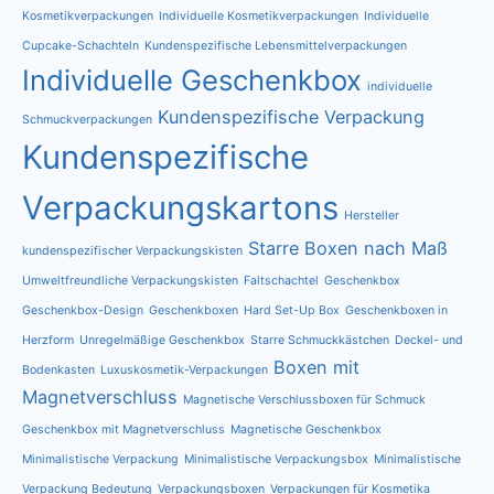
Kosmetikverpackungen
Individuelle Kosmetikverpackungen
Individuelle
Cupcake-Schachteln
Kundenspezifische Lebensmittelverpackungen
Individuelle Geschenkbox
individuelle
Kundenspezifische Verpackung
Schmuckverpackungen
Kundenspezifische
Verpackungskartons
Hersteller
Starre Boxen nach Maß
kundenspezifischer Verpackungskisten
Umweltfreundliche Verpackungskisten
Faltschachtel
Geschenkbox
Geschenkbox-Design
Geschenkboxen
Hard Set-Up Box
Geschenkboxen in
Herzform
Unregelmäßige Geschenkbox
Starre Schmuckkästchen
Deckel- und
Boxen mit
Bodenkasten
Luxuskosmetik-Verpackungen
Magnetverschluss
Magnetische Verschlussboxen für Schmuck
Geschenkbox mit Magnetverschluss
Magnetische Geschenkbox
Minimalistische Verpackung
Minimalistische Verpackungsbox
Minimalistische
Verpackung Bedeutung
Verpackungsboxen
Verpackungen für Kosmetika