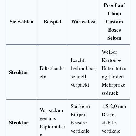
Proof auf
China
Sie wählen
Beispiel
Was es löst
Custom
Boxes
Seiten
Weißer
Leicht,
Karton +
Faltschacht
bedruckbar,
Unterstützu
Struktur
eln
schnell
ng für den
verpackt
Mehrproze
ssdruck
Stärkerer
1,5-2,0 mm
Verpackun
Körper,
Dicke,
gen aus
Struktur
bessere
stabile
Papierhülse
vertikale
vertikale
n