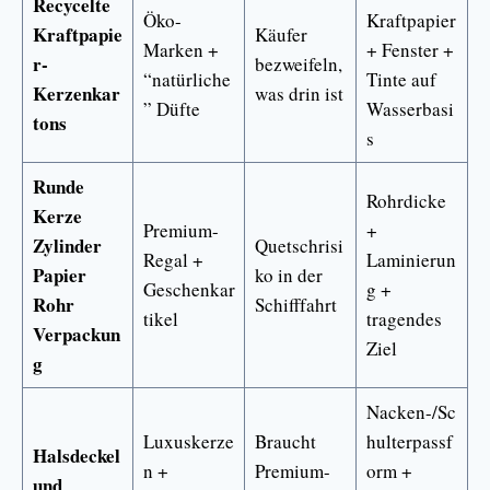
Recycelte
Öko-
Kraftpapier
Kraftpapie
Käufer
Marken +
+ Fenster +
r-
bezweifeln,
“natürliche
Tinte auf
Kerzenkar
was drin ist
” Düfte
Wasserbasi
tons
s
Runde
Rohrdicke
Kerze
Premium-
+
Zylinder
Quetschrisi
Regal +
Laminierun
Papier
ko in der
Geschenkar
g +
Rohr
Schifffahrt
tikel
tragendes
Verpackun
Ziel
g
Nacken-/Sc
Luxuskerze
Braucht
hulterpassf
Halsdeckel
n +
Premium-
orm +
und