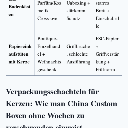
Parfüm/Kos
Unboxing +
starres
Bodenkäst
metik
stärkeren
Brett +
en
Cross-over
Schutz
Einschubril
le
Boutique-
FSC-Papier
Papiereink
Einzelhand
Griffbrüche
+
aufstüten
el +
, schlechte
Griffverstär
mit Kerze
Weihnachts
Ausführung
kung +
geschenk
Prüfnorm
Verpackungsschachteln für
Kerzen: Wie man China Custom
Boxen ohne Wochen zu
verschwenden einweist