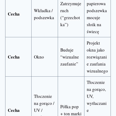
Zatrzymuje
papierowa
Wkładka /
ruch
podszewka
Cecha
podszewka
(“grzechot
mocuje
ka”)
słoik na
świecę
Projekt
Buduje
okna jako
Cecha
Okno
“wizualne
rozwiązani
zaufanie”
e zaufania
wizualnego
Tłoczenie
na gorąco,
Tłoczenie
UV,
na gorąco /
wytłaczani
Półka pop
Cecha
UV /
e
+ ton marki