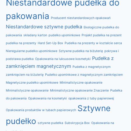
Niestandardowe pudełka do
pakowania
Producent niestandardowych opakowań
Niestandardowe sztywne pudełka
Ekologiczne pudełka do
pakowania
składany karton
pudełko upominkowe
Projekt pudełka na prezent
pudełka na prezenty
Hard Set-Up Box
Pudełka na prezenty w kształcie serca
Nieregularne pudełko upominkowe
Sztywne pudełka na biżuterię
pokrywa i
Pudełka z
podstawa pudełka
Opakowania na luksusowe kosmetyki
zamknięciem magnetycznym
Pudełka z magnetycznym
zamknięciem na biżuterię
Pudełko upominkowe z magnetycznym zamknięciem
Magnetyczne pudełko upominkowe
Minimalistyczne opakowanie
Minimalistyczne opakowanie
Minimalistyczne opakowanie Znaczenie
Pudełka
do pakowania
Opakowania na kosmetyki
opakowania z tuby papierowej
Sztywne
Opakowania produktów w tubach papierowych
pudełko
sztywne pudełka
Subskrypcja Box
Opakowania na