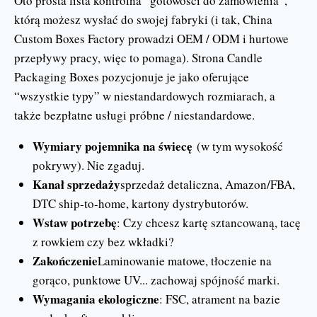
Oto prosta lista kontrolna “gotowości do zamówienia”,
którą możesz wysłać do swojej fabryki (i tak, China
Custom Boxes Factory prowadzi OEM / ODM i hurtowe
przepływy pracy, więc to pomaga). Strona Candle
Packaging Boxes pozycjonuje je jako oferujące
“wszystkie typy” w niestandardowych rozmiarach, a
także bezpłatne usługi próbne / niestandardowe.
Wymiary pojemnika na świecę
(w tym wysokość
pokrywy). Nie zgaduj.
Kanał sprzedaży
sprzedaż detaliczna, Amazon/FBA,
DTC ship-to-home, kartony dystrybutorów.
Wstaw potrzebę
: Czy chcesz kartę sztancowaną, tacę
z rowkiem czy bez wkładki?
Zakończenie
Laminowanie matowe, tłoczenie na
gorąco, punktowe UV... zachowaj spójność marki.
Wymagania ekologiczne
: FSC, atrament na bazie