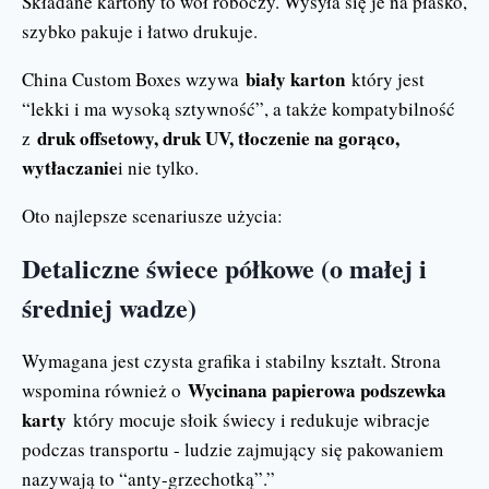
Składane kartony to wół roboczy. Wysyła się je na płasko,
szybko pakuje i łatwo drukuje.
biały karton
China Custom Boxes wzywa
który jest
“lekki i ma wysoką sztywność”, a także kompatybilność
druk offsetowy, druk UV, tłoczenie na gorąco,
z
wytłaczanie
i nie tylko.
Oto najlepsze scenariusze użycia:
Detaliczne świece półkowe (o małej i
średniej wadze)
Wymagana jest czysta grafika i stabilny kształt. Strona
Wycinana papierowa podszewka
wspomina również o
karty
który mocuje słoik świecy i redukuje wibracje
podczas transportu - ludzie zajmujący się pakowaniem
nazywają to “anty-grzechotką”.”