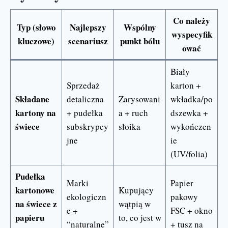
Co należy
Typ (słowo
Najlepszy
Wspólny
wyspecyfik
kluczowe)
scenariusz
punkt bólu
ować
Biały
Sprzedaż
karton +
Składane
detaliczna
Zarysowani
wkładka/po
kartony na
+ pudełka
a + ruch
dszewka +
świece
subskrypcy
słoika
wykończen
jne
ie
(UV/folia)
Pudełka
Marki
Papier
kartonowe
Kupujący
ekologiczn
pakowy
na świece z
wątpią w
e +
FSC + okno
papieru
to, co jest w
“naturalne”
+ tusz na