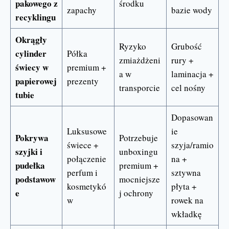
pakowego z
środku
zapachy
bazie wody
recyklingu
Okrągły
Ryzyko
Grubość
cylinder
Półka
zmiażdżeni
rury +
świecy w
premium +
a w
laminacja +
papierowej
prezenty
transporcie
cel nośny
tubie
Dopasowan
Luksusowe
ie
Pokrywa
Potrzebuje
świece +
szyja/ramio
szyjki i
unboxingu
połączenie
na +
pudełka
premium +
perfum i
sztywna
podstawow
mocniejsze
kosmetykó
płyta +
e
j ochrony
w
rowek na
wkładkę