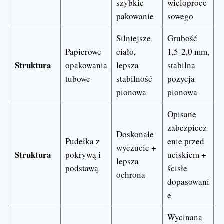
szybkie
wieloproce
pakowanie
sowego
Silniejsze
Grubość
Papierowe
ciało,
1,5-2,0 mm,
Struktura
opakowania
lepsza
stabilna
tubowe
stabilność
pozycja
pionowa
pionowa
Opisane
zabezpiecz
Doskonałe
Pudełka z
enie przed
wyczucie +
Struktura
pokrywą i
uciskiem +
lepsza
podstawą
ścisłe
ochrona
dopasowani
e
Wycinana