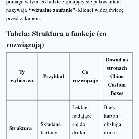
pomaga w tym, co ludzie zajmujący się pakowaniem
“wizualne zaufanie”
nazywają
-Klienci widzą świecę
przed zakupem.
Tabela: Struktura a funkcje (co
rozwiązują)
Dowód na
stronach
Ty
Co
Przykład
China
wybierasz
rozwiązuje
Custom
Boxes
Lekkie,
Biały
nadające
karton +
Składane
się do
obsługa
Struktura
kartony
druku,
druku