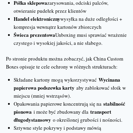
Półka sklepowa
zarysowania, odciski palców,
otwieranie pudełek przez klientów
Handel elektroniczny
wysyłka na duże odległości +
kompresja wewnątrz kartonów zbiorczych
Świeca prezentowa
Unboxing musi sprawiać wrażenie
czystego i wysokiej jakości, a nie słabego.
Po stronie produktu można zobaczyć, jak China Custom
Boxes opisuje te cele ochrony w różnych strukturach:
Wycinana
Składane kartony mogą wykorzystywać
papierowa podszewka karty
aby zablokować słoik w
miejscu (mniej wstrząsów).
stabilność
Opakowania papierowe koncentrują się na
pionowa
transport
i może być zbudowany dla
długodystansowy
o określonej grubości i nośności.
Sztywne style pokrywy i podstawy mówią