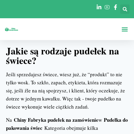
Strona Gł
Pudełka Według
Pudełka Według Branż
Jakie są rodzaje pudełek na
świece?
Jeśli sprzedajesz świece, wiesz już, że “produkt” to nie
tylko wosk. To szkło, zapach, etykieta, która rozmazuje
się, jeśli źle na nią spojrzysz, i klient, który oczekuje, że
dotrze w jednym kawałku. Więc tak - twoje pudełko na
świece wykonuje wiele ciężkich zadań.
Chiny Fabryka pudełek na zamówienie
Pudełka do
Na
w
pakowania świec
Kategoria obejmuje kilka