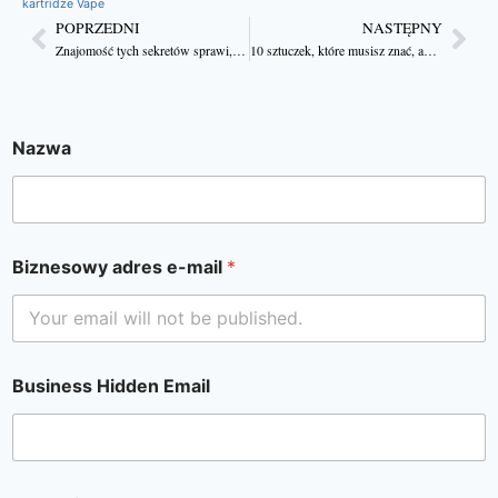
kartridże Vape
POPRZEDNI
NASTĘPNY
Znajomość tych sekretów sprawi, że niestandardowe pudełka na świece będą wyglądać niesamowicie
10 sztuczek, które musisz znać, aby uzyskać oszałamiające projekty pudełek na świece
Nazwa
Biznesowy adres e-mail
*
Business Hidden Email