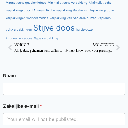
Magnetische geschenkdoos
Minimalistische verpakking
Minimalistische
verpakkingsdoos
Minimalistische verpakking Betekenis
Verpakkingsdozen
Verpakkingen voor cosmetica
verpakking van papieren buizen
Papieren
Stijve doos
buisverpakkingen
harde dozen
Abonnementsdoos
Vape verpakking
VORIGE
VOLGENDE
Als je deze geheimen kent, zullen je kaarsendozen er fantastisch uitzien
10 must know trucs voor prachtige ontwerpen van kaarsdozen
Naam
Zakelijke e-mail
*