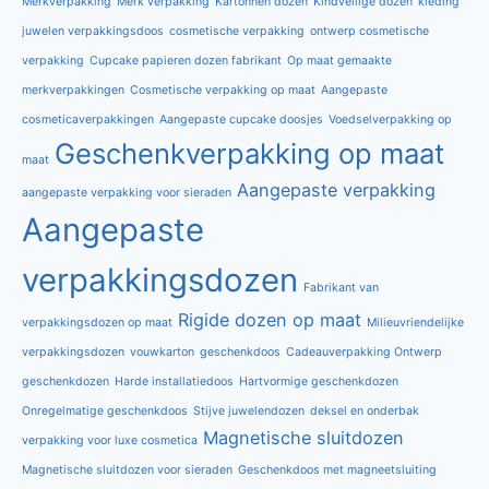
Merkverpakking
Merk verpakking
Kartonnen dozen
Kindveilige dozen
kleding
juwelen verpakkingsdoos
cosmetische verpakking
ontwerp cosmetische
verpakking
Cupcake papieren dozen fabrikant
Op maat gemaakte
merkverpakkingen
Cosmetische verpakking op maat
Aangepaste
cosmeticaverpakkingen
Aangepaste cupcake doosjes
Voedselverpakking op
Geschenkverpakking op maat
maat
Aangepaste verpakking
aangepaste verpakking voor sieraden
Aangepaste
verpakkingsdozen
Fabrikant van
Rigide dozen op maat
verpakkingsdozen op maat
Milieuvriendelijke
verpakkingsdozen
vouwkarton
geschenkdoos
Cadeauverpakking Ontwerp
geschenkdozen
Harde installatiedoos
Hartvormige geschenkdozen
Onregelmatige geschenkdoos
Stijve juwelendozen
deksel en onderbak
Magnetische sluitdozen
verpakking voor luxe cosmetica
Magnetische sluitdozen voor sieraden
Geschenkdoos met magneetsluiting