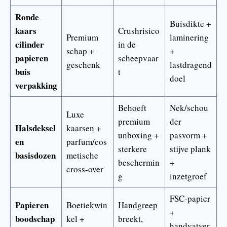
Ronde
Buisdikte +
kaars
Crushrisico
Premium
laminering
cilinder
in de
schap +
+
papieren
scheepvaar
geschenk
lastdragend
buis
t
doel
verpakking
Behoeft
Nek/schou
Luxe
premium
der
Halsdeksel
kaarsen +
unboxing +
pasvorm +
en
parfum/cos
sterkere
stijve plank
basisdozen
metische
beschermin
+
cross-over
g
inzetgroef
FSC-papier
Papieren
Boetiekwin
Handgreep
+
boodschap
kel +
breekt,
handvatver