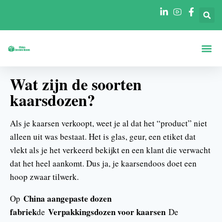
Dozen Op Vo
Dozen Per Secto
Neem Contact O
Wat zijn de soorten
kaarsdozen?
Als je kaarsen verkoopt, weet je al dat het “product” niet
alleen uit was bestaat. Het is glas, geur, een etiket dat
vlekt als je het verkeerd bekijkt en een klant die verwacht
dat het heel aankomt. Dus ja, je kaarsendoos doet een
hoop zwaar tilwerk.
China aangepaste dozen
Op
fabriek
Verpakkingsdozen voor kaarsen
de
De