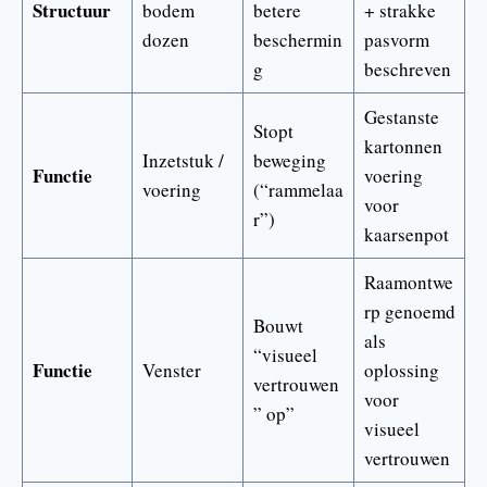
Structuur
bodem
betere
+ strakke
dozen
beschermin
pasvorm
g
beschreven
Gestanste
Stopt
kartonnen
Inzetstuk /
beweging
Functie
voering
voering
(“rammelaa
voor
r”)
kaarsenpot
Raamontwe
rp genoemd
Bouwt
als
“visueel
Functie
Venster
oplossing
vertrouwen
voor
” op”
visueel
vertrouwen