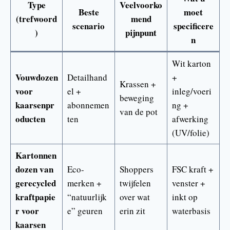
Type
Veelvoorko
Beste
moet
(trefwoord
mend
scenario
specificere
)
pijnpunt
n
Wit karton
Vouwdozen
Detailhand
+
Krassen +
voor
el +
inleg/voeri
beweging
kaarsenpr
abonnemen
ng +
van de pot
oducten
ten
afwerking
(UV/folie)
Kartonnen
dozen van
Eco-
Shoppers
FSC kraft +
gerecycled
merken +
twijfelen
venster +
kraftpapie
“natuurlijk
over wat
inkt op
r voor
e” geuren
erin zit
waterbasis
kaarsen