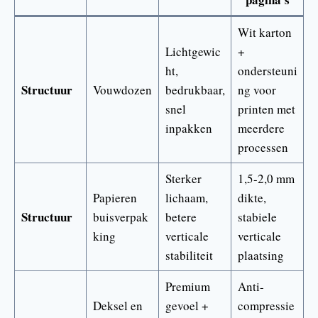
Wit karton
Lichtgewic
+
ht,
ondersteuni
Structuur
Vouwdozen
bedrukbaar,
ng voor
snel
printen met
inpakken
meerdere
processen
Sterker
1,5-2,0 mm
Papieren
lichaam,
dikte,
Structuur
buisverpak
betere
stabiele
king
verticale
verticale
stabiliteit
plaatsing
Premium
Anti-
Deksel en
gevoel +
compressie