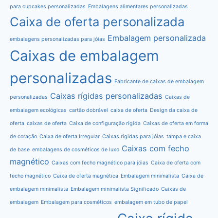
para cupcakes personalizadas
Embalagens alimentares personalizadas
Caixa de oferta personalizada
Embalagem personalizada
embalagens personalizadas para jóias
Caixas de embalagem
personalizadas
Fabricante de caixas de embalagem
Caixas rígidas personalizadas
personalizadas
Caixas de
embalagem ecológicas
cartão dobrável
caixa de oferta
Design da caixa de
oferta
caixas de oferta
Caixa de configuração rígida
Caixas de oferta em forma
de coração
Caixa de oferta Irregular
Caixas rígidas para jóias
tampa e caixa
Caixas com fecho
de base
embalagens de cosméticos de luxo
magnético
Caixas com fecho magnético para jóias
Caixa de oferta com
fecho magnético
Caixa de oferta magnética
Embalagem minimalista
Caixa de
embalagem minimalista
Embalagem minimalista Significado
Caixas de
embalagem
Embalagem para cosméticos
embalagem em tubo de papel