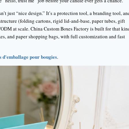
 “hello, trust me” job before your candle ever gets a chance.
n’t just “nice design.” It’s a protection tool, a branding tool, an
ructure (folding cartons, rigid lid-and-base, paper tubes, gift
/ODM at scale. China Custom Boxes Factory is built for that kin
xes, and paper shopping bags, with full customization and fast
s d'emballage pour bougies
.