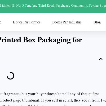
Bâtiment B, No. 3 Tengfeng Third Road, Fenghuang Community, Fuyong Stree
e
Boîtes Par Formes
Boîtes Par Industrie
Blog
Printed Box Packaging for
 fragrance, but your buyer doesn’t smell any of that at first.
 product page thumbnail. If you sell in retail, they see it from 1–