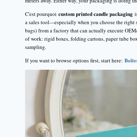
meters away. Either way, your packaging is doing the
custom printed candle packaging
C'est pourquoi
is
a sales tool—especially when you choose the right st
bags) from a factory that can actually execute OEM
of work: rigid boxes, folding cartons, paper tube bo
sampling.
Boîte
If you want to browse options first, start here: