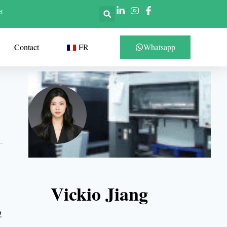
t
Contact
FR
Whatsapp
Vickio Jiang
2